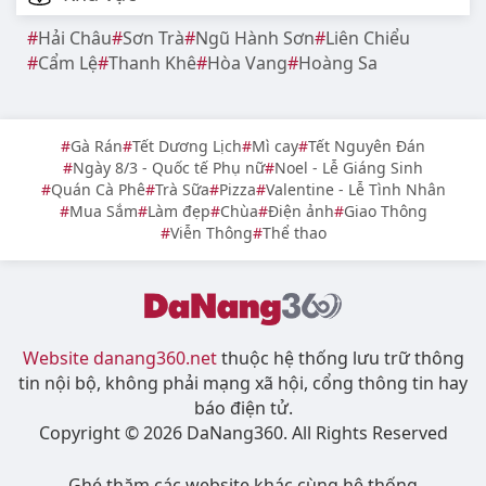
Hải Châu
Sơn Trà
Ngũ Hành Sơn
Liên Chiểu
Cẩm Lệ
Thanh Khê
Hòa Vang
Hoàng Sa
Gà Rán
Tết Dương Lịch
Mì cay
Tết Nguyên Đán
Ngày 8/3 - Quốc tế Phụ nữ
Noel - Lễ Giáng Sinh
Quán Cà Phê
Trà Sữa
Pizza
Valentine - Lễ Tình Nhân
Mua Sắm
Làm đẹp
Chùa
Điện ảnh
Giao Thông
Viễn Thông
Thể thao
Website danang360.net
thuộc hệ thống lưu trữ thông
tin nội bộ, không phải mạng xã hội, cổng thông tin hay
báo điện tử.
Copyright © 2026 DaNang360. All Rights Reserved
Ghé thăm các website khác cùng hệ thống