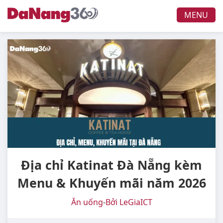
MENU
Địa chỉ Katinat Đà Nẵng kèm
Menu & Khuyến mãi năm 2026
Ăn uống
-
Bởi LeGiaICT