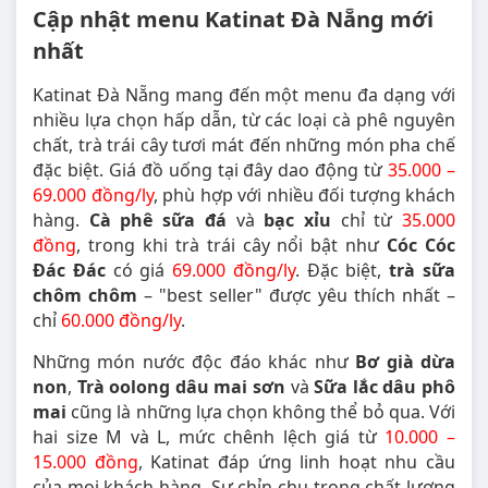
Cập nhật menu Katinat Đà Nẵng mới
nhất
Katinat Đà Nẵng mang đến một menu đa dạng với
nhiều lựa chọn hấp dẫn, từ các loại cà phê nguyên
chất, trà trái cây tươi mát đến những món pha chế
đặc biệt. Giá đồ uống tại đây dao động từ
35.000 –
69.000 đồng/ly
, phù hợp với nhiều đối tượng khách
hàng.
Cà phê sữa đá
và
bạc xỉu
chỉ từ
35.000
đồng
, trong khi trà trái cây nổi bật như
Cóc Cóc
Đác Đác
có giá
69.000 đồng/ly
. Đặc biệt,
trà sữa
chôm chôm
– "best seller" được yêu thích nhất –
chỉ
60.000 đồng/ly
.
Những món nước độc đáo khác như
Bơ già dừa
non
,
Trà oolong dâu mai sơn
và
Sữa lắc dâu phô
mai
cũng là những lựa chọn không thể bỏ qua. Với
hai size M và L, mức chênh lệch giá từ
10.000 –
15.000 đồng
, Katinat đáp ứng linh hoạt nhu cầu
của mọi khách hàng. Sự chỉn chu trong chất lượng