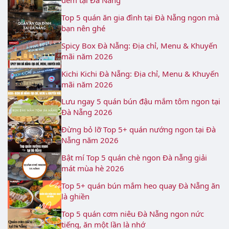
Top 5 quán ăn gia đình tại Đà Nẵng ngon mà
bạn nên ghé
Spicy Box Đà Nẵng: Địa chỉ, Menu & Khuyến
mãi năm 2026
Kichi Kichi Đà Nẵng: Địa chỉ, Menu & Khuyến
mãi năm 2026
Lưu ngay 5 quán bún đậu mắm tôm ngon tại
Đà Nẵng 2026
Đừng bỏ lỡ Top 5+ quán nướng ngon tại Đà
Nẵng năm 2026
Bật mí Top 5 quán chè ngon Đà nẵng giải
mát mùa hè 2026
Top 5+ quán bún mắm heo quay Đà Nẵng ăn
là ghiền
Top 5 quán cơm niêu Đà Nẵng ngon nức
tiếng, ăn một lần là nhớ