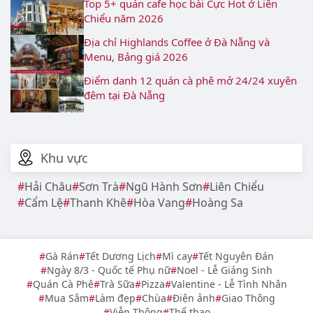
Top 5+ quán cafe học bài Cực Hot ở Liên
Chiểu năm 2026
Địa chỉ Highlands Coffee ở Đà Nẵng và
Menu, Bảng giá 2026
Điểm danh 12 quán cà phê mở 24/24 xuyên
đêm tại Đà Nẵng
Khu vực
Hải Châu
Sơn Trà
Ngũ Hành Sơn
Liên Chiểu
Cẩm Lệ
Thanh Khê
Hòa Vang
Hoàng Sa
Gà Rán
Tết Dương Lịch
Mì cay
Tết Nguyên Đán
Ngày 8/3 - Quốc tế Phụ nữ
Noel - Lễ Giáng Sinh
Quán Cà Phê
Trà Sữa
Pizza
Valentine - Lễ Tình Nhân
Mua Sắm
Làm đẹp
Chùa
Điện ảnh
Giao Thông
Viễn Thông
Thể thao