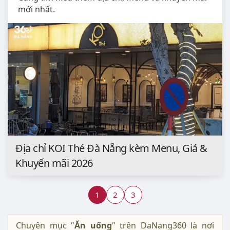
mới nhất.
Địa chỉ KOI Thé Đà Nẵng kèm Menu, Giá &
Khuyến mãi 2026
1
2
3
Chuyên mục "
Ăn uống
" trên DaNang360 là nơi