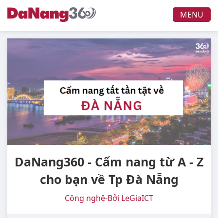
MENU
DaNang360 - Cẩm nang từ A - Z
cho bạn về Tp Đà Nẵng
Công nghệ
-
Bởi LeGiaICT