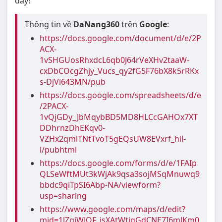
đây!
Thông tin về
DaNang360
trên
Google
:
https://docs.google.com/document/d/e/2P
ACX-
1vSHGUosRhxdcL6qb0J64rVeXHv2taaW-
cxDbCOcgZhjy_Vucs_qy2fG5F76bX8k5rRKx
s-DjVi643MN/pub
https://docs.google.com/spreadsheets/d/e
/2PACX-
1vQjGDy_JbMqybBD5MD8HLCcGAHOx7XT
DDhrnzDhEKqv0-
VZHx2qmlTNtTvoT5gEQsUW8EVxrf_hil-
l/pubhtml
https://docs.google.com/forms/d/e/1FAIp
QLSeWftMUt3kWjAk9qsa3sojMSqMnuwq9
bbdc9qiTpSI6Abp-NA/viewform?
usp=sharing
https://www.google.com/maps/d/edit?
mid=1lZqjWJQF_isXAtWtjqGdCNE7I6mlKm0