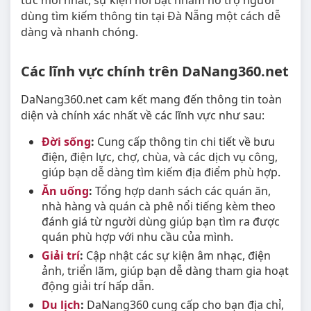
tức mới nhất, sự kiện nổi bật nhằm hỗ trợ người
dùng tìm kiếm thông tin tại Đà Nẵng một cách dễ
dàng và nhanh chóng.
Các lĩnh vực chính trên DaNang360.net
DaNang360.net cam kết mang đến thông tin toàn
diện và chính xác nhất về các lĩnh vực như sau:
Đời sống
:
Cung cấp thông tin chi tiết về bưu
điện, điện lực, chợ, chùa, và các dịch vụ công,
giúp bạn dễ dàng tìm kiếm địa điểm phù hợp.
Ăn uống
:
Tổng hợp danh sách các quán ăn,
nhà hàng và quán cà phê nổi tiếng kèm theo
đánh giá từ người dùng giúp bạn tìm ra được
quán phù hợp với nhu cầu của mình.
Giải trí
:
Cập nhật các sự kiện âm nhạc, điện
ảnh, triển lãm, giúp bạn dễ dàng tham gia hoạt
động giải trí hấp dẫn.
Du lịch
:
DaNang360 cung cấp cho bạn địa chỉ,