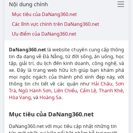
Nội dung chính
Mục tiêu của DaNang360.net
Các lĩnh vực chính trên DaNang360.net
Ưu điểm của DaNang360.net
DaNang360.net
là website chuyên cung cấp thông
tin đa dạng về Đà Nẵng, từ đời sống, ăn uống, học
tập, giải trí, du lịch đến kinh doanh, công nghệ, và
xe. Đây là trang web hữu ích giúp bạn khám phá
mọi ngóc ngách của thành phố xinh đẹp này, với
thông tin chi tiết về các quận như
Hải Châu
,
Sơn
Trà
,
Ngũ Hành Sơn
,
Liên Chiểu
,
Cẩm Lệ
,
Thanh Khê
,
Hòa Vang
, và
Hoàng Sa
.
Mục tiêu của DaNang360.net
DaNang360.net với mục tiêu cập nhật những tin