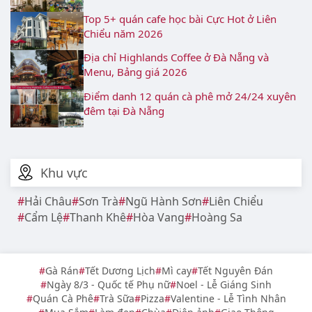
Top 5+ quán cafe học bài Cực Hot ở Liên
Chiểu năm 2026
Địa chỉ Highlands Coffee ở Đà Nẵng và
Menu, Bảng giá 2026
Điểm danh 12 quán cà phê mở 24/24 xuyên
đêm tại Đà Nẵng
Khu vực
Hải Châu
Sơn Trà
Ngũ Hành Sơn
Liên Chiểu
Cẩm Lệ
Thanh Khê
Hòa Vang
Hoàng Sa
Gà Rán
Tết Dương Lịch
Mì cay
Tết Nguyên Đán
Ngày 8/3 - Quốc tế Phụ nữ
Noel - Lễ Giáng Sinh
Quán Cà Phê
Trà Sữa
Pizza
Valentine - Lễ Tình Nhân