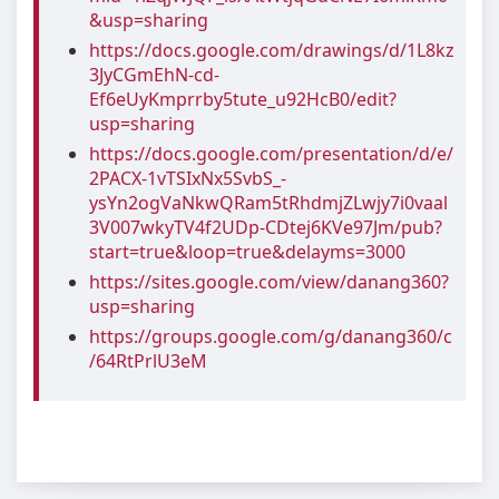
&usp=sharing
https://docs.google.com/drawings/d/1L8kz
3JyCGmEhN-cd-
Ef6eUyKmprrby5tute_u92HcB0/edit?
usp=sharing
https://docs.google.com/presentation/d/e/
2PACX-1vTSIxNx5SvbS_-
ysYn2ogVaNkwQRam5tRhdmjZLwjy7i0vaal
3V007wkyTV4f2UDp-CDtej6KVe97Jm/pub?
start=true&loop=true&delayms=3000
https://sites.google.com/view/danang360?
usp=sharing
https://groups.google.com/g/danang360/c
/64RtPrlU3eM