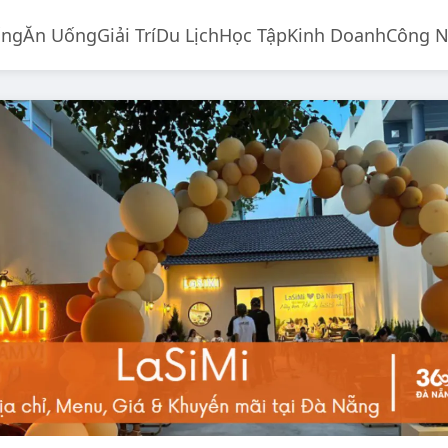
ống
Ăn Uống
Giải Trí
Du Lịch
Học Tập
Kinh Doanh
Công 