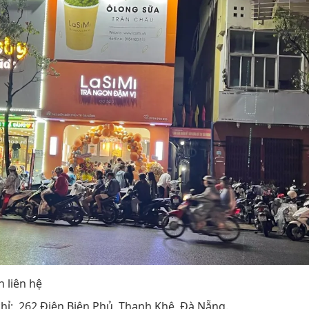
n liên hệ
chỉ: 262 Điện Biên Phủ, Thanh Khê, Đà Nẵng.