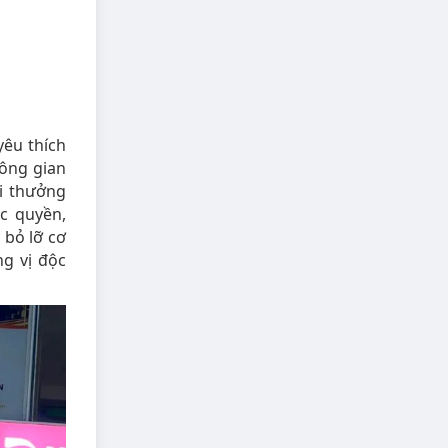
yêu thích
hông gian
i thưởng
c quyền,
 bỏ lỡ cơ
g vị độc