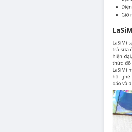
Điện
Giờ 
LaSiM
LaSiMi t
trà sữa 
hiện đạ
thức đồ
LaSiMi m
hội ghé
đáo và d