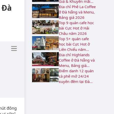
Giá & Khuyến mãi
i Đà
2026
Địa chỉ Phê La Coffee
ở Đà Nẵng và Menu,
Bảng giá 2026
Top 9 quán cafe học
bài Cực Hot ở Hải
Châu năm 2026
Top 5+ quán cafe
học bài Cực Hot ở
Liên Chiểu năm
2026
Địa chỉ Highlands
Coffee ở Đà Nẵng và
Menu, Bảng giá
2026
Điểm danh 12 quán
cà phê mở 24/24
xuyên đêm tại Đà
Nẵng
 hút đông