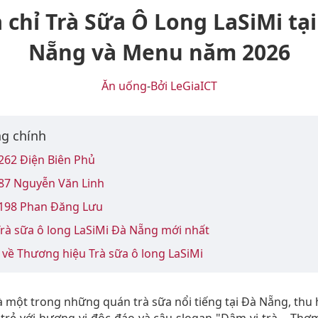
 chỉ Trà Sữa Ô Long LaSiMi tạ
Nẵng và Menu năm 2026
Ăn uống
-
Bởi LeGiaICT
g chính
262 Điện Biên Phủ
 87 Nguyễn Văn Linh
 198 Phan Đăng Lưu
rà sữa ô long LaSiMi Đà Nẵng mới nhất
 về Thương hiệu Trà sữa ô long LaSiMi
à một trong những quán trà sữa nổi tiếng tại Đà Nẵng, thu