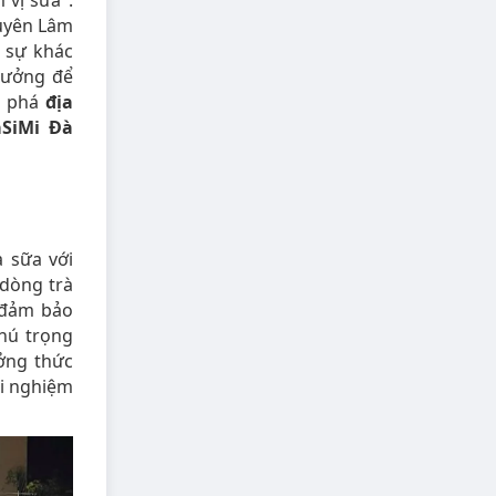
 vị sữa".
guyên Lâm
 sự khác
 tưởng để
 phá
địa
aSiMi Đà
à sữa với
 dòng trà
 đảm bảo
hú trọng
ởng thức
ải nghiệm