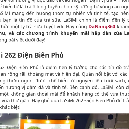
 trẻ với hương vị độc đáo và câu slogan "Đậm vị trà – Thơm
 biến từ lá trà ô long tuyển chọn kỹ lưỡng từ vùng cao n
aSiMi mang đến hương thơm tự nhiên và tinh tế, tạo nên
u bạn là tín đồ của trà sữa, LaSiMi chính là điểm đến lý
hức một ly trà sữa tuyệt vời. Hãy cùng
DaNang360
khám
nu, và các chương trình khuyến mãi hấp dẫn của L
ong bài viết dưới đây!
i 262 Điện Biên Phủ
62 Điện Biên Phủ là điểm hẹn lý tưởng cho các tín đồ tr
an rộng rãi, thoáng mát và hiện đại. Quán nổi bật với các
ong thơm ngon, được chế biến từ nguyên liệu tươi sạch,
n hương vị đậm đà và tinh tế. Bên cạnh đó, LaSiMi còn c
 một không gian thoải mái để khách hàng có thể vừa thư
 vừa thư giãn. Hãy ghé qua LaSiMi 262 Điện Biên Phủ để tr
khác biệt!