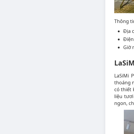
Thông ti
Địa 
Điện
Giờ 
LaSiM
LaSiMi 
thoáng 
có thiết
liệu tươ
ngon, ch