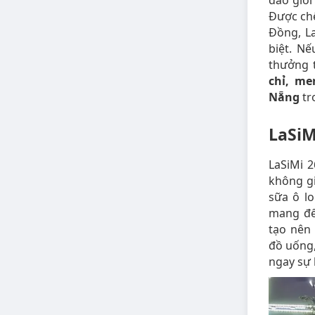
đảo giới
Được chế
Đồng, L
biệt. Nế
thưởng t
chỉ, me
Nẵng
tr
LaSiM
LaSiMi 2
không gi
sữa ô l
mang đế
tạo nên
đồ uống,
ngay sự 