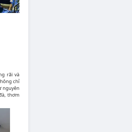
g rãi và
hông chỉ
từ nguyên
 đà, thơm