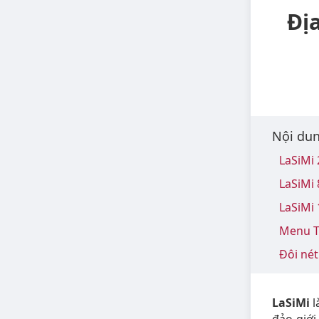
Địa
Nội dun
LaSiMi 
LaSiMi
LaSiMi
Menu T
Đôi nét
LaSiMi
l