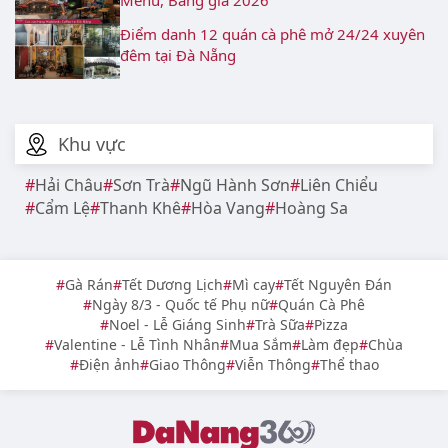
Điểm danh 12 quán cà phê mở 24/24 xuyên
đêm tại Đà Nẵng
Khu vực
Hải Châu
Sơn Trà
Ngũ Hành Sơn
Liên Chiểu
Cẩm Lệ
Thanh Khê
Hòa Vang
Hoàng Sa
Gà Rán
Tết Dương Lịch
Mì cay
Tết Nguyên Đán
Ngày 8/3 - Quốc tế Phụ nữ
Quán Cà Phê
Noel - Lễ Giáng Sinh
Trà Sữa
Pizza
Valentine - Lễ Tình Nhân
Mua Sắm
Làm đẹp
Chùa
Điện ảnh
Giao Thông
Viễn Thông
Thể thao