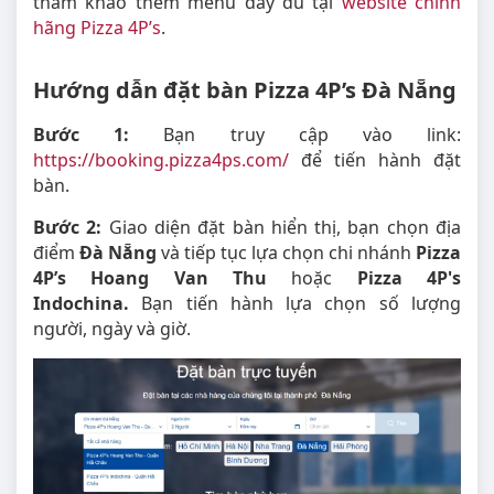
tham khảo thêm menu đầy đủ tại
website chính
hãng Pizza 4P’s
.
Hướng dẫn đặt bàn Pizza 4P’s Đà Nẵng
Bước 1:
Bạn truy cập vào link:
https://booking.pizza4ps.com/
để tiến hành đặt
bàn.
Bước 2:
Giao diện đặt bàn hiển thị, bạn chọn địa
điểm
Đà Nẵng
và tiếp tục lựa chọn chi nhánh
Pizza
4P’s Hoang Van Thu
hoặc
Pizza 4P's
Indochina.
Bạn tiến hành lựa chọn số lượng
người, ngày và giờ.