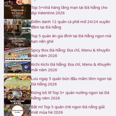
Top 5+nhà hàng lãng mạn tại Đà Nẵng cho
dịp Valentine 2026
Điểm danh 12 quán cà phê mở 24/24 xuyên
đêm tại Đà Nẵng
Top 5 quán ăn gia đình tại Đà Nẵng ngon mà
bạn nên ghé
Spicy Box Đà Nẵng: Địa chỉ, Menu & Khuyến
mãi năm 2026
Kichi Kichi Đà Nẵng: Địa chỉ, Menu & Khuyến
mãi năm 2026
Lưu ngay 5 quán bún đậu mắm tôm ngon tại
Đà Nẵng 2026
Đừng bỏ lỡ Top 5+ quán nướng ngon tại Đà
Nẵng năm 2026
Bật mí Top 5 quán chè ngon Đà nẵng giải
mát mùa hè 2026