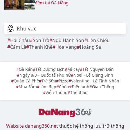
đêm tại Đà Nẵng
Khu vực
Hải Châu
Sơn Trà
Ngũ Hành Sơn
Liên Chiểu
Cẩm Lệ
Thanh Khê
Hòa Vang
Hoàng Sa
Gà Rán
Tết Dương Lịch
Mì cay
Tết Nguyên Đán
Ngày 8/3 - Quốc tế Phụ nữ
Noel - Lễ Giáng Sinh
Quán Cà Phê
Trà Sữa
Pizza
Valentine - Lễ Tình Nhân
Mua Sắm
Làm đẹp
Chùa
Điện ảnh
Giao Thông
Viễn Thông
Thể thao
Website danang360.net
thuộc hệ thống lưu trữ thông