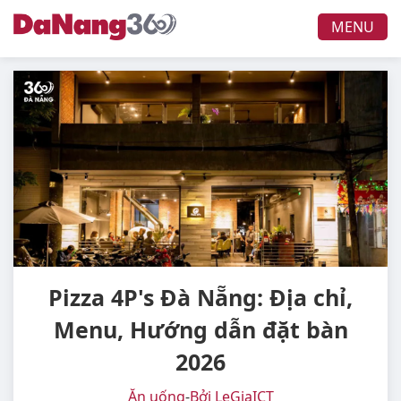
MENU
Pizza 4P's Đà Nẵng: Địa chỉ,
Menu, Hướng dẫn đặt bàn
2026
Ăn uống
-
Bởi LeGiaICT