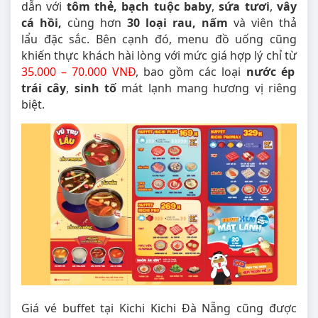
dẫn với
tôm thẻ,
bạch tuộc baby
,
sứa tươi
,
vây
cá hồi,
cùng hơn
30 loại rau, nấm
và viên thả
lẩu đặc sắc. Bên cạnh đó, menu đồ uống cũng
khiến thực khách hài lòng với mức giá hợp lý chỉ từ
35.000 – 70.000 VNĐ
, bao gồm các loại
nước ép
trái cây
,
sinh tố
mát lạnh mang hương vị riêng
biệt.
Giá vé buffet tại Kichi Kichi Đà Nẵng cũng được