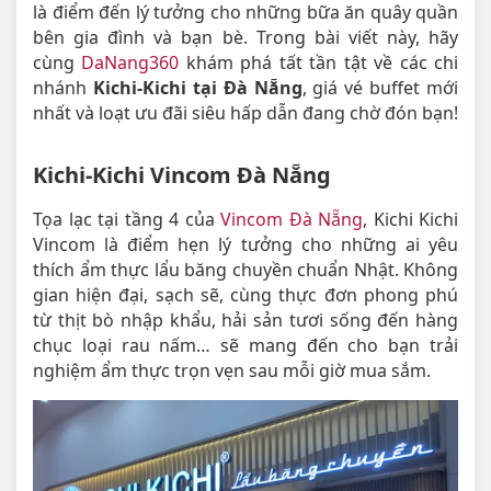
là điểm đến lý tưởng cho những bữa ăn quây quần
bên gia đình và bạn bè. Trong bài viết này, hãy
cùng
DaNang360
khám phá tất tần tật về các chi
nhánh
Kichi-Kichi tại Đà Nẵng
, giá vé buffet mới
nhất và loạt ưu đãi siêu hấp dẫn đang chờ đón bạn!
Kichi-Kichi Vincom Đà Nẵng
Tọa lạc tại tầng 4 của
Vincom Đà Nẵng
, Kichi Kichi
Vincom là điểm hẹn lý tưởng cho những ai yêu
thích ẩm thực lẩu băng chuyền chuẩn Nhật. Không
gian hiện đại, sạch sẽ, cùng thực đơn phong phú
từ thịt bò nhập khẩu, hải sản tươi sống đến hàng
chục loại rau nấm… sẽ mang đến cho bạn trải
nghiệm ẩm thực trọn vẹn sau mỗi giờ mua sắm.