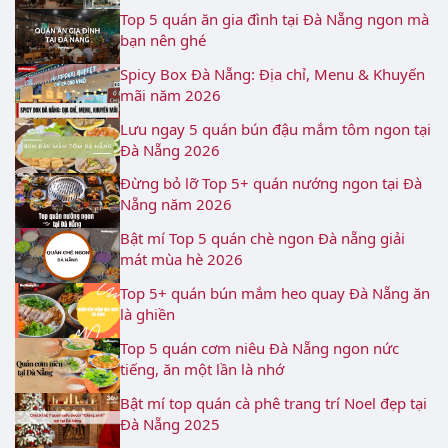
Top 5 quán ăn gia đình tại Đà Nẵng ngon mà
bạn nên ghé
Spicy Box Đà Nẵng: Địa chỉ, Menu & Khuyến
mãi năm 2026
Lưu ngay 5 quán bún đậu mắm tôm ngon tại
Đà Nẵng 2026
Đừng bỏ lỡ Top 5+ quán nướng ngon tại Đà
Nẵng năm 2026
Bật mí Top 5 quán chè ngon Đà nẵng giải
mát mùa hè 2026
Top 5+ quán bún mắm heo quay Đà Nẵng ăn
là ghiền
Top 5 quán cơm niêu Đà Nẵng ngon nức
tiếng, ăn một lần là nhớ
Bật mí top quán cà phê trang trí Noel đẹp tại
Đà Nẵng 2025