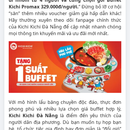
đi nhóm từ 4 người và cùng chọn gói Buffet
Kichi Promax 329.000đ/người.
” Đừng bỏ lỡ cơ hội
“săn” thêm nhiều voucher giảm giá hấp dẫn khác!
Hãy thường xuyên theo dõi fanpage chính thức
của Kichi Kichi Đà Nẵng để cập nhật nhanh chóng
mọi thông tin khuyến mãi và ưu đãi mới nhất.
Với mô hình lẩu băng chuyền độc đáo, thực đơn
phong phú và nhiều lựa chọn giá buffet hợp lý,
Kichi Kichi Đà Nẵng
là điểm đến yêu thích của
người dân địa phương. Dù bạn muốn tụ họp bạn
bè, tổ chức tiệc gia đình hay đơn giản là “đổi gió”