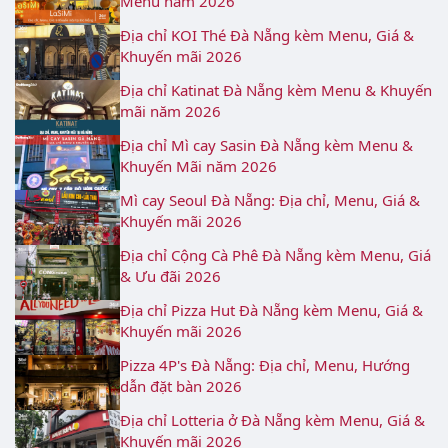
Menu năm 2026
Địa chỉ KOI Thé Đà Nẵng kèm Menu, Giá &
Khuyến mãi 2026
Địa chỉ Katinat Đà Nẵng kèm Menu & Khuyến
mãi năm 2026
Địa chỉ Mì cay Sasin Đà Nẵng kèm Menu &
Khuyến Mãi năm 2026
Mì cay Seoul Đà Nẵng: Địa chỉ, Menu, Giá &
Khuyến mãi 2026
Địa chỉ Cộng Cà Phê Đà Nẵng kèm Menu, Giá
& Ưu đãi 2026
Địa chỉ Pizza Hut Đà Nẵng kèm Menu, Giá &
Khuyến mãi 2026
Pizza 4P's Đà Nẵng: Địa chỉ, Menu, Hướng
dẫn đặt bàn 2026
Địa chỉ Lotteria ở Đà Nẵng kèm Menu, Giá &
Khuyến mãi 2026