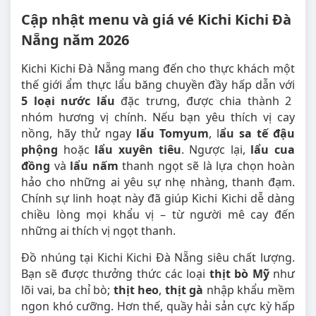
Cập nhật menu và giá vé Kichi Kichi Đà
Nẵng năm 2026
Kichi Kichi Đà Nẵng mang đến cho thực khách một
thế giới ẩm thực lẩu băng chuyền đầy hấp dẫn với
5 loại nước lẩu
đặc trưng, được chia thành 2
nhóm hương vị chính. Nếu bạn yêu thích vị cay
nồng, hãy thử ngay
lẩu Tomyum
, l
ẩu sa tế đậu
phộng
hoặc
lẩu xuyên tiêu
. Ngược lại,
lẩu cua
đồng
và
lẩu nấm
thanh ngọt sẽ là lựa chọn hoàn
hảo cho những ai yêu sự nhẹ nhàng, thanh đạm.
Chính sự linh hoạt này đã giúp Kichi Kichi dễ dàng
chiều lòng mọi khẩu vị – từ người mê cay đến
những ai thích vị ngọt thanh.
Đồ nhúng tại Kichi Kichi Đà Nẵng siêu chất lượng.
Bạn sẽ được thưởng thức các loại
thịt bò Mỹ
như
lõi vai, ba chỉ bò;
thịt heo
,
thịt gà
nhập khẩu mềm
ngon khó cưỡng. Hơn thế, quầy hải sản cực kỳ hấp