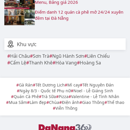
Menu, Bảng giá 2026
Điểm danh 12 quán cà phê mở 24/24 xuyên
đêm tại Đà Nẵng
Khu vực
Hải Châu
Sơn Trà
Ngũ Hành Sơn
Liên Chiểu
Cẩm Lệ
Thanh Khê
Hòa Vang
Hoàng Sa
Gà Rán
Tết Dương Lịch
Mì cay
Tết Nguyên Đán
Ngày 8/3 - Quốc tế Phụ nữ
Noel - Lễ Giáng Sinh
Quán Cà Phê
Trà Sữa
Pizza
Valentine - Lễ Tình Nhân
Mua Sắm
Làm đẹp
Chùa
Điện ảnh
Giao Thông
Thể thao
Viễn Thông