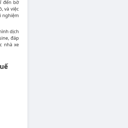
ĩ đến bờ
, và việc
ải nghiệm
hình dịch
sine, đáp
c nhà xe
Huế