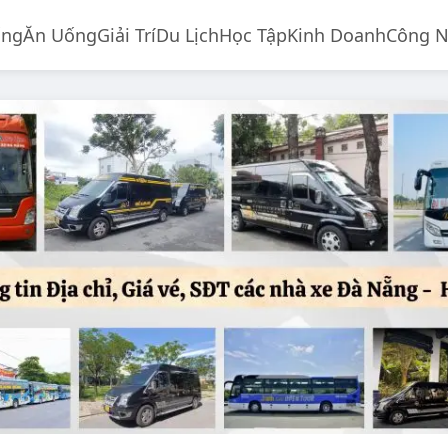
ống
Ăn Uống
Giải Trí
Du Lịch
Học Tập
Kinh Doanh
Công 