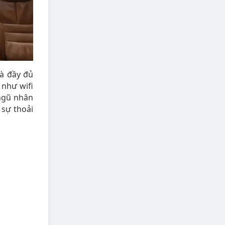
và đầy đủ
 như wifi
 ngũ nhân
 sự thoải