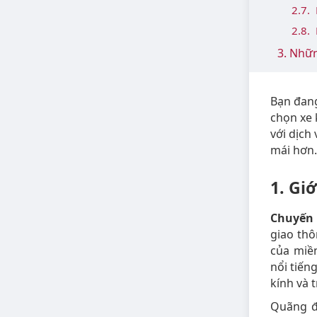
2.7.
2.8.
3. Nhữn
Bạn đang
chọn xe
với dịch
mái hơn.
1. Gi
Chuyến 
giao thô
của miề
nổi tiến
kính và 
Quãng đ