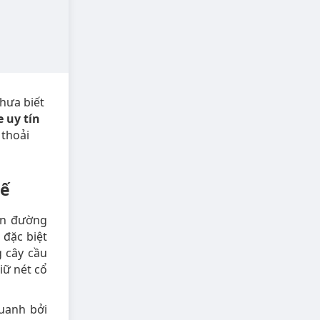
hưa biết
 uy tín
 thoải
uế
ến đường
 đặc biệt
 cây cầu
iữ nét cổ
uanh bởi