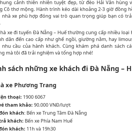
hung cảnh thiên nhiên tuyệt đẹp, từ đèo Hải Vân hùng v
g Cô thơ mộng. Hành trình kéo dài khoảng 2-3 giờ đồng hồ
 nhà xe phù hợp đóng vai trò quan trọng giúp bạn có tr
.
à xe đi tuyến Đà Nẵng – Huế thường cung cấp nhiều loại 
nh dân đến cao cấp như ghế ngồi, giường nằm, hay limou
 nhu cầu của hành khách. Cùng khám phá danh sách cá
ng mà tôi đã trải nghiệm và tổng hợp nhé!
nh sách những xe khách đi Đà Nẵng – 
hà xe Phương Trang
iện thoại:
1900 6067
vé tham khảo:
90.000 VNĐ/lượt
 đón khách
: Bến xe Trung Tâm Đà Nẵng
trả khách:
Bến xe Phía Nam Huế
đón khách:
11h và 19h30