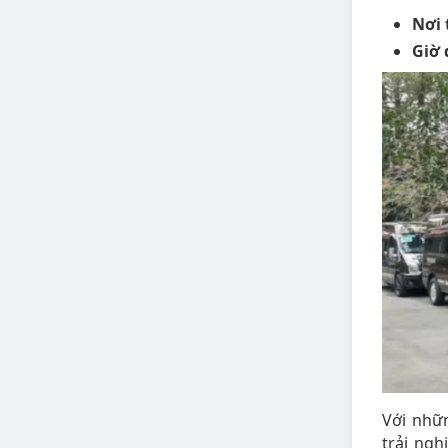
Nơi 
Giờ 
Với nhữ
trải ngh