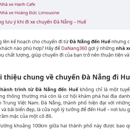
 Nhà xe Hạnh Cafe
 Nhà xe Hoàng Đức Limousine
g lưu ý khi đi xe chuyến Đà Nẵng – Huế
 lên kế hoạch cho chuyến đi từ
Đà Nẵng đến Huế
nhưng c
 khách nào phù hợp? Hãy để
DaNang360
gợi ý những
nhà xe
 vụ chất lượng, giúp chuyến đi của bạn trở nên thuận tiện và
ới thiệu chung về chuyến Đà Nẵng đi H
hành trình từ Đà Nẵng đến Huế
không chỉ là một tuy
ng thông thường mà còn là cơ hội khám phá hai địa danh
n Trung Việt Nam. Đà Nẵng, thành phố hiện đại với những
g và bãi biển đẹp, là cửa ngõ lý tưởng để đến Huế – nơi lưu g
trầm mặc của một cố đô.
ường khoảng 100km giữa hai thành phố này được bao q