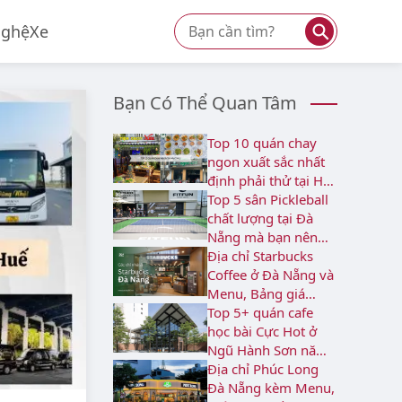
⚲
Nghệ
Xe
Bạn Có Thể Quan Tâm
Top 10 quán chay
ngon xuất sắc nhất
định phải thử tại Hải
Châu
Top 5 sân Pickleball
chất lượng tại Đà
Nẵng mà bạn nên
biết
Địa chỉ Starbucks
Coffee ở Đà Nẵng và
Menu, Bảng giá
2026
Top 5+ quán cafe
học bài Cực Hot ở
Ngũ Hành Sơn năm
2026
Địa chỉ Phúc Long
Đà Nẵng kèm Menu,