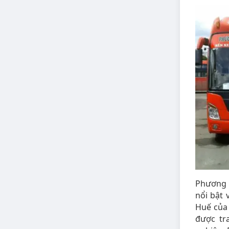
Phương 
nổi bật 
Huế của 
được tr