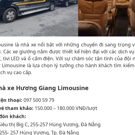
usine là nhà xe nổi bật với những chuyến đi sang trọng 
i. Các xe giường nằm được thiết kế hiện đại với các dịch vụ
, tivi LED và ổ cắm điện. Với sự chăm sóc tận tình của đội
y Limousine là lựa chọn lý tưởng cho hành khách tìm kiếm
ịch vụ cao cấp.
hà xe Hương Giang Limousine
iện thoại:
097 500 59 79
vé tham khảo:
150.000 – 180.000 VNĐ/lượt
 đón khách:
Siêu thị Big C, 255-257 Hùng Vương, Đà Nẵng
255- 257 Hùng Vương, Tp. Đà Nẵng