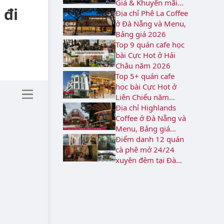
Giá & Khuyến mãi
 đi
2026
Địa chỉ Phê La Coffee
ở Đà Nẵng và Menu,
Bảng giá 2026
Top 9 quán cafe học
bài Cực Hot ở Hải
Châu năm 2026
Top 5+ quán cafe
học bài Cực Hot ở
Liên Chiểu năm
2026
Địa chỉ Highlands
Coffee ở Đà Nẵng và
Menu, Bảng giá
2026
Điểm danh 12 quán
cà phê mở 24/24
xuyên đêm tại Đà
Nẵng