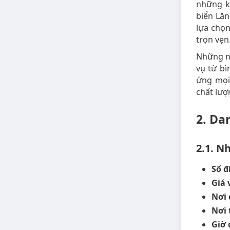
những k
biển Lăn
lựa chọn
trọn vẹn
Những nh
vụ từ bì
ứng mọi
chất lượ
2. Da
2.1. N
Số đ
Giá 
Nơi
Nơi 
Giờ 