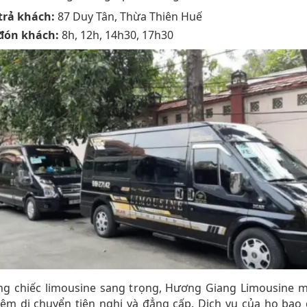
trả khách:
87 Duy Tân, Thừa Thiên Huế
đón khách:
8h, 12h, 14h30, 17h30
ng chiếc limousine sang trọng, Hương Giang Limousine 
iệm di chuyển tiện nghi và đẳng cấp. Dịch vụ của họ bao