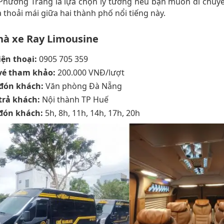
 Phương Trang là lựa chọn lý tưởng nếu bạn muốn di chuy
 thoải mái giữa hai thành phố nổi tiếng này.
hà xe Ray Limousine
iện thoại:
0905 705 359
vé tham khảo:
200.000 VNĐ/lượt
đón khách:
Văn phòng Đà Nẵng
trả khách:
Nội thành TP Huế
đón khách:
5h, 8h, 11h, 14h, 17h, 20h