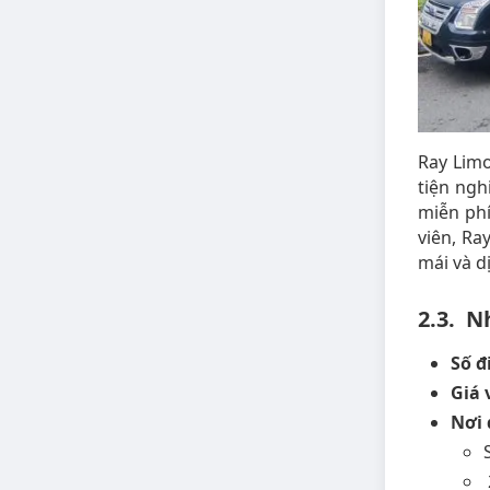
Ray Limo
tiện ngh
miễn phí
viên, Ra
mái và d
2.3. N
Số đ
Giá 
Nơi