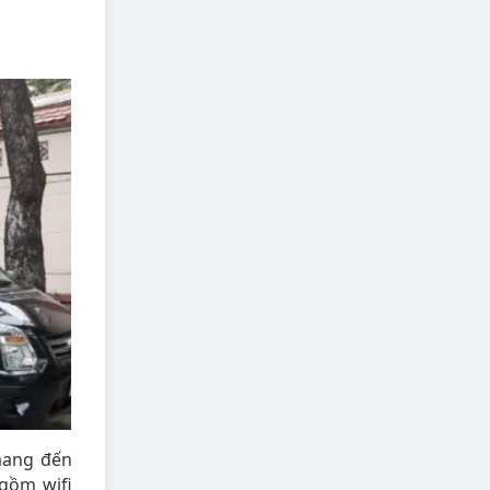
mang đến
 gồm wifi