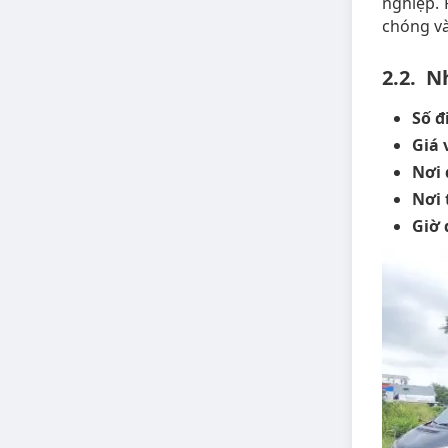
nghiệp.
chóng và
2.2. N
Số đ
Giá 
Nơi 
Nơi 
Giờ 