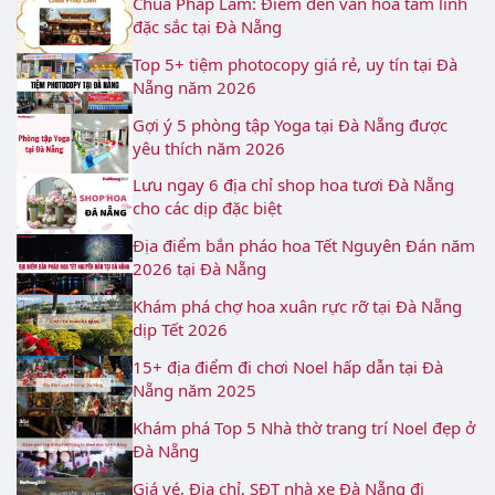
Chùa Pháp Lâm: Điểm đến văn hóa tâm linh
đặc sắc tại Đà Nẵng
Top 5+ tiệm photocopy giá rẻ, uy tín tại Đà
Nẵng năm 2026
Gợi ý 5 phòng tập Yoga tại Đà Nẵng được
yêu thích năm 2026
Lưu ngay 6 địa chỉ shop hoa tươi Đà Nẵng
cho các dịp đặc biệt
Địa điểm bắn pháo hoa Tết Nguyên Đán năm
2026 tại Đà Nẵng
Khám phá chợ hoa xuân rực rỡ tại Đà Nẵng
dịp Tết 2026
15+ địa điểm đi chơi Noel hấp dẫn tại Đà
Nẵng năm 2025
Khám phá Top 5 Nhà thờ trang trí Noel đẹp ở
Đà Nẵng
Giá vé, Địa chỉ, SĐT nhà xe Đà Nẵng đi