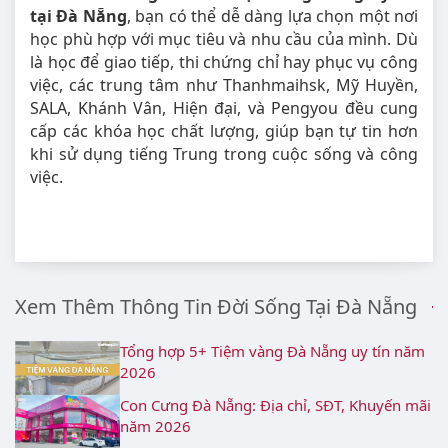
tại Đà Nẵng
, bạn có thể dễ dàng lựa chọn một nơi
học phù hợp với mục tiêu và nhu cầu của mình. Dù
là học để giao tiếp, thi chứng chỉ hay phục vụ công
việc, các trung tâm như Thanhmaihsk, Mỹ Huyền,
SALA, Khánh Vân, Hiện đại, và Pengyou đều cung
cấp các khóa học chất lượng, giúp bạn tự tin hơn
khi sử dụng tiếng Trung trong cuộc sống và công
việc.
Xem Thêm Thông Tin Đời Sống Tại Đà Nẵng
Tổng hợp 5+ Tiệm vàng Đà Nẵng uy tín năm
2026
Con Cưng Đà Nẵng: Địa chỉ, SĐT, Khuyến mãi
năm 2026