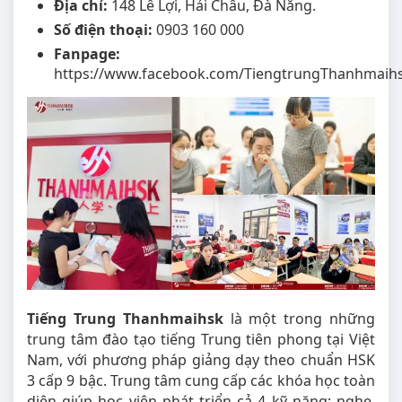
Địa chỉ:
148 Lê Lợi, Hải Châu, Đà Nẵng.
Số điện thoại:
0903 160 000
Fanpage:
https://www.facebook.com/TiengtrungThanhmai
Tiếng Trung Thanhmaihsk
là một trong những
trung tâm đào tạo tiếng Trung tiên phong tại Việt
Nam, với phương pháp giảng dạy theo chuẩn HSK
3 cấp 9 bậc. Trung tâm cung cấp các khóa học toàn
diện giúp học viên phát triển cả 4 kỹ năng: nghe,