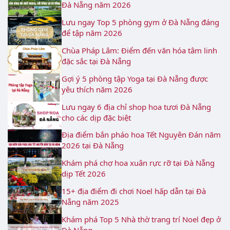
Đà Nẵng năm 2026
Lưu ngay Top 5 phòng gym ở Đà Nẵng đáng
để tập năm 2026
Chùa Pháp Lâm: Điểm đến văn hóa tâm linh
đặc sắc tại Đà Nẵng
Gợi ý 5 phòng tập Yoga tại Đà Nẵng được
yêu thích năm 2026
Lưu ngay 6 địa chỉ shop hoa tươi Đà Nẵng
cho các dịp đặc biệt
Địa điểm bắn pháo hoa Tết Nguyên Đán năm
2026 tại Đà Nẵng
Khám phá chợ hoa xuân rực rỡ tại Đà Nẵng
dịp Tết 2026
15+ địa điểm đi chơi Noel hấp dẫn tại Đà
Nẵng năm 2025
Khám phá Top 5 Nhà thờ trang trí Noel đẹp ở