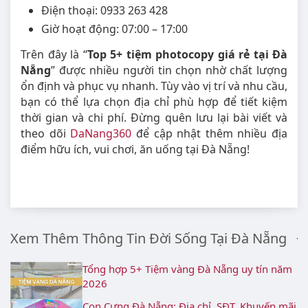
Điện thoại: 0933 263 428
Giờ hoạt động: 07:00 – 17:00
Trên đây là “
Top 5+ tiệm photocopy giá rẻ tại Đà
Nẵng
” được nhiều người tin chọn nhờ chất lượng
ổn định và phục vụ nhanh. Tùy vào vị trí và nhu cầu,
bạn có thể lựa chọn địa chỉ phù hợp để tiết kiệm
thời gian và chi phí. Đừng quên lưu lại bài viết và
theo dõi
DaNang360
để cập nhật thêm nhiều địa
điểm hữu ích, vui chơi, ăn uống tại Đà Nẵng!
Xem Thêm Thông Tin Đời Sống Tại Đà Nẵng
Tổng hợp 5+ Tiệm vàng Đà Nẵng uy tín năm
2026
Con Cưng Đà Nẵng: Địa chỉ, SĐT, Khuyến mãi