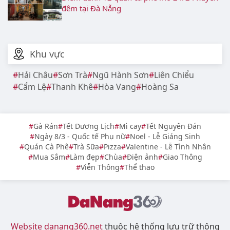
đêm tại Đà Nẵng
Khu vực
Hải Châu
Sơn Trà
Ngũ Hành Sơn
Liên Chiểu
Cẩm Lệ
Thanh Khê
Hòa Vang
Hoàng Sa
Gà Rán
Tết Dương Lịch
Mì cay
Tết Nguyên Đán
Ngày 8/3 - Quốc tế Phụ nữ
Noel - Lễ Giáng Sinh
Quán Cà Phê
Trà Sữa
Pizza
Valentine - Lễ Tình Nhân
Mua Sắm
Làm đẹp
Chùa
Điện ảnh
Giao Thông
Viễn Thông
Thể thao
Website danang360.net
thuộc hệ thống lưu trữ thông