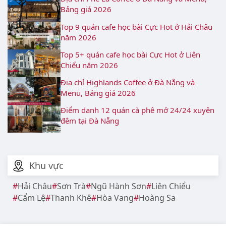
Bảng giá 2026
Top 9 quán cafe học bài Cực Hot ở Hải Châu
năm 2026
Top 5+ quán cafe học bài Cực Hot ở Liên
Chiểu năm 2026
Địa chỉ Highlands Coffee ở Đà Nẵng và
Menu, Bảng giá 2026
Điểm danh 12 quán cà phê mở 24/24 xuyên
đêm tại Đà Nẵng
Khu vực
Hải Châu
Sơn Trà
Ngũ Hành Sơn
Liên Chiểu
Cẩm Lệ
Thanh Khê
Hòa Vang
Hoàng Sa