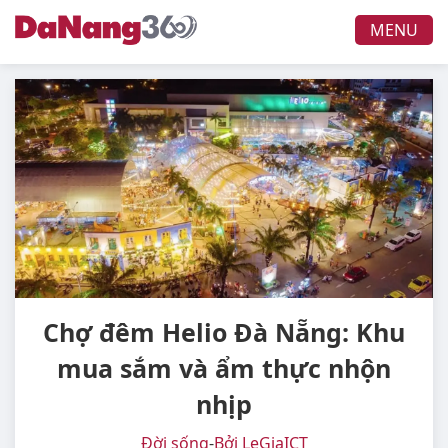
MENU
Chợ đêm Helio Đà Nẵng: Khu
mua sắm và ẩm thực nhộn
nhịp
Đời sống
-
Bởi LeGiaICT