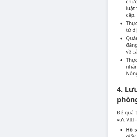
chức
luật
cấp.
Thực
từ d
Quản
đăng
về c
Thực
nhân
Nông
4. Lư
phòng
Để quá t
vực VIII
Hồ s
giấy