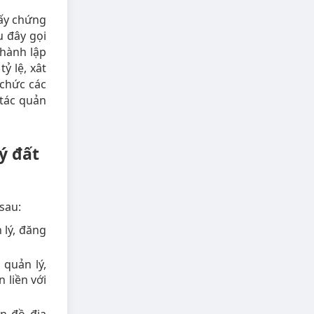
iấy chứng
u đây gọi
thành lập
ỷ lệ, xât
 chức các
 tác quản
ý đất
sau:
 lý, đăng
 quản lý,
 liền với