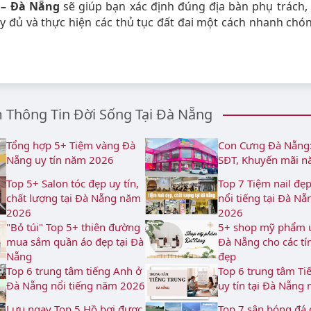
I – Đà Nẵng
sẽ giúp bạn xác định đúng địa bàn phụ trách,
y đủ và thực hiện các thủ tục đất đai một cách nhanh chó
Thông Tin Đời Sống Tại Đà Nẵng
Tổng hợp 5+ Tiệm vàng Đà
Con Cưng Đà Nẵng: 
Nẵng uy tín năm 2026
SĐT, Khuyến mãi 
Top 5+ Salon tóc đẹp uy tín,
Top 7 Tiệm nail đẹp,
chất lượng tại Đà Nẵng năm
nổi tiếng tại Đà N
2026
2026
"Bỏ túi" Top 5+ thiên đường
5+ shop mỹ phẩm uy
mua sắm quần áo đẹp tại Đà
Đà Nẵng cho các tí
Nẵng
đẹp
Top 6 trung tâm tiếng Anh ở
Top 6 trung tâm Ti
Đà Nẵng nổi tiếng năm 2026
uy tín tại Đà Nẵng
Lưu ngay Top 5 Hồ bơi được
Top 7 sân bóng đá 