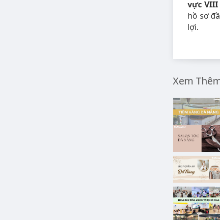
vực VII
hồ sơ đầ
lợi.
Xem Thêm 