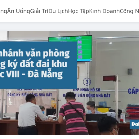
ống
Ăn Uống
Giải Trí
Du Lịch
Học Tập
Kinh Doanh
Công 