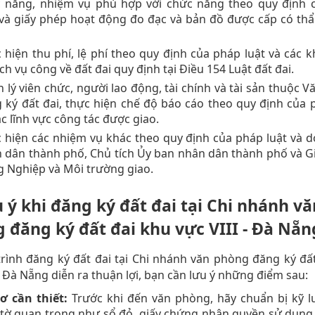
 năng, nhiệm vụ phù hợp với chức năng theo quy định 
 và giấy phép hoạt động đo đạc và bản đồ được cấp có t
 hiện thu phí, lệ phí theo quy định của pháp luật và các 
ịch vụ công về đất đai quy định tại Điều 154 Luật đất đai.
 lý viên chức, người lao động, tài chính và tài sản thuộc 
 ký đất đai, thực hiện chế độ báo cáo theo quy định của 
ác lĩnh vực công tác được giao.
 hiện các nhiệm vụ khác theo quy định của pháp luật và 
 dân thành phố, Chủ tích Ủy ban nhân dân thành phố và G
 Nghiệp và Môi trường giao.
u ý khi đăng ký đất đai tại Chi nhánh vă
 đăng ký đất đai khu vực VIII - Đà Nẵn
rình đăng ký đất đai tại Chi nhánh văn phòng đăng ký đấ
 - Đà Nẵng diễn ra thuận lợi, bạn cần lưu ý những điểm sau:
ơ cần thiết:
Trước khi đến văn phòng, hãy chuẩn bị kỹ l
 tờ quan trọng như sổ đỏ, giấy chứng nhận quyền sử dụng 