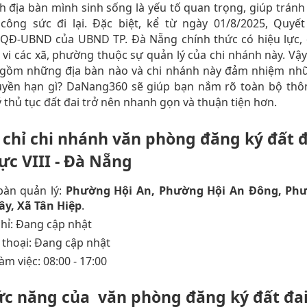
h địa bàn mình sinh sống là yếu tố quan trọng, giúp tránh
 công sức đi lại. Đặc biệt, kể từ ngày 01/8/2025, Quyết
/QĐ-UBND của UBND TP. Đà Nẵng chính thức có hiệu lực, 
vi các xã, phường thuộc sự quản lý của chi nhánh này. Vậ
o gồm những địa bàn nào và chi nhánh này đảm nhiệm nh
uyền hạn gì? DaNang360 sẽ giúp bạn nắm rõ toàn bộ thôn
lý thủ tục đất đai trở nên nhanh gọn và thuận tiện hơn.
a chỉ chi nhánh văn phòng đăng ký đất đ
ực VIII - Đà Nẵng
bàn quản lý:
Phường Hội An, Phường Hội An Đông, Ph
ây, Xã Tân Hiệp
.
chỉ: Đang cập nhật
 thoại: Đang cập nhật
àm việc: 08:00 - 17:00
ức năng của văn phòng đăng ký đất đa