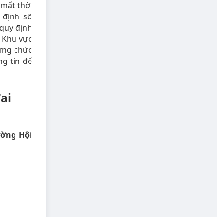
 mất thời
 định số
quy định
y Khu vực
ững chức
g tin để
ai
ường Hội
i