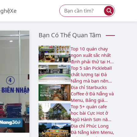
⚲
Nghệ
Xe
Bạn Có Thể Quan Tâm
Top 10 quán chay
ngon xuất sắc nhất
định phải thử tại Hải
Châu
Top 5 sân Pickleball
chất lượng tại Đà
Nẵng mà bạn nên
biết
Địa chỉ Starbucks
Coffee ở Đà Nẵng và
Menu, Bảng giá
2026
Top 5+ quán cafe
học bài Cực Hot ở
Ngũ Hành Sơn năm
2026
Địa chỉ Phúc Long
Đà Nẵng kèm Menu,