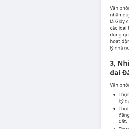
Văn phòn
nhận quy
là Giấy 
các loại
dụng quả
hoạt độn
lý nhà n
3, Nh
đai Đ
Văn phòn
Thực
ký q
Thực
đăng
đất.