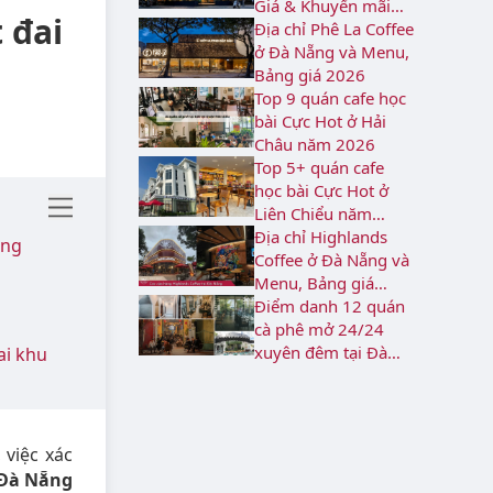
Giá & Khuyến mãi
 đai
2026
Địa chỉ Phê La Coffee
ở Đà Nẵng và Menu,
Bảng giá 2026
Top 9 quán cafe học
bài Cực Hot ở Hải
Châu năm 2026
Top 5+ quán cafe
học bài Cực Hot ở
Liên Chiểu năm
2026
Địa chỉ Highlands
ẵng
Coffee ở Đà Nẵng và
Menu, Bảng giá
2026
Điểm danh 12 quán
cà phê mở 24/24
xuyên đêm tại Đà
ai khu
Nẵng
 việc xác
 Đà Nẵng