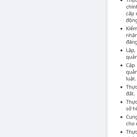
Thực
chín
cấp 
động
Kiểm
nhận
đăng
Lập,
quản
Cập 
quản
luật.
Thực
đất.
Thực
sở h
Cung
cho 
Thực