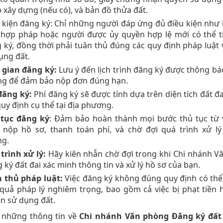
 xây dựng (nếu có), và bản đồ thửa đất.
 kiện đăng ký: Chỉ những người đáp ứng đủ điều kiện như 
hợp pháp hoặc người được ủy quyền hợp lệ mới có thể t
 ký, đồng thời phải tuân thủ đúng các quy định pháp luật
ụng đất.
 gian đăng ký:
Lưu ý đến lịch trình đăng ký được thông bá
g để đảm bảo nộp đơn đúng hạn.
đăng ký:
Phí đăng ký sẽ được tính dựa trên diện tích đất đ
quy định cụ thể tại địa phương.
tục đăng ký
: Đảm bảo hoàn thành mọi bước thủ tục từ v
 nộp hồ sơ, thanh toán phí, và chờ đợi quá trình xử lý
g.
trình xử lý:
Hãy kiên nhẫn chờ đợi trong khi Chi nhánh V
 ký đất đai xác minh thông tin và xử lý hồ sơ của bạn.
 thủ pháp luật:
Việc đăng ký không đúng quy định có th
quả pháp lý nghiêm trọng, bao gồm cả việc bị phạt tiền
n sử dụng đất.
 những thông tin về
Chi nhánh Văn phòng Đăng ký đất