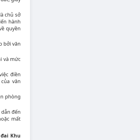
là chủ sở
iến hành
 về quyền
o bởi văn
ai và mức
iệc điền
 của văn
ăn phòng
ể dẫn đến
 hoặc mất
 đai Khu