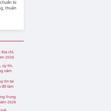
 chuẩn bị
ng, thuận
Địa chỉ,
năm 2026
 uy tín,
ẵng năm
 tín tại
n đồ làm
ếng Trung
 năm 2026
chất