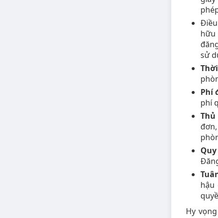
phép
Điều
hữu 
đăng
sử d
Thời
phòn
Phí 
phí 
Thủ 
đơn,
phòn
Quy 
Đăng
Tuân
hậu 
quyề
Hy vọng