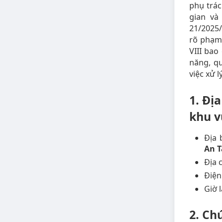
phụ trác
gian và
21/2025
rõ phạm 
VIII ba
năng, q
việc xử 
1. Đị
khu v
Địa 
An T
Địa 
Điện
Giờ l
2. Ch