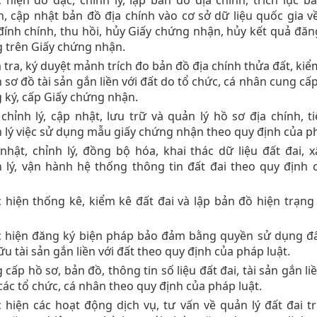
 hiện đo đạc, chỉnh lý, lập bản đồ địa chính, trích lục b
h, cập nhật bản đồ địa chính vào cơ sở dữ liệu quốc gia về
đính chính, thu hồi, hủy Giấy chứng nhận, hủy kết quả đăn
 trên Giấy chứng nhận.
 tra, ký duyệt mảnh trích đo bản đồ địa chính thửa đất, kiểm
 sơ đồ tài sản gắn liền với đất do tổ chức, cá nhân cung cấ
 ký, cấp Giấy chứng nhận.
 chỉnh lý, cập nhật, lưu trữ và quản lý hồ sơ địa chính, t
 lý việc sử dụng mẫu giấy chứng nhận theo quy định của ph
nhật, chỉnh lý, đồng bộ hóa, khai thác dữ liệu đất đai, 
 lý, vận hành hệ thống thông tin đất đai theo quy định
 hiện thống kê, kiểm kê đất đai và lập bản đồ hiện trạn
 hiện đăng ký biện pháp bảo đảm bằng quyền sử dụng đấ
ữu tài sản gắn liền với đất theo quy định của pháp luật.
 cấp hồ sơ, bản đồ, thông tin số liệu đất đai, tài sản gắn liề
các tổ chức, cá nhân theo quy định của pháp luật.
 hiện các hoạt động dịch vụ, tư vấn về quản lý đất đai t