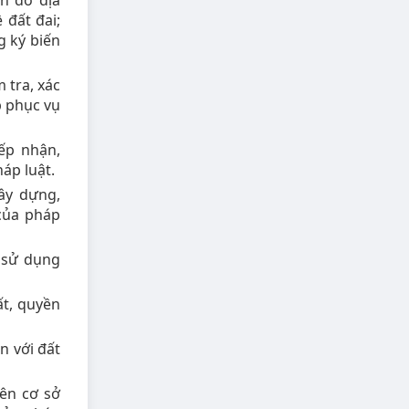
ản đồ địa
 đất đai;
g ký biến
 tra, xác
p phục vụ
iếp nhận,
áp luật.
xây dựng,
 của pháp
g sử dụng
t, quyền
n với đất
rên cơ sở