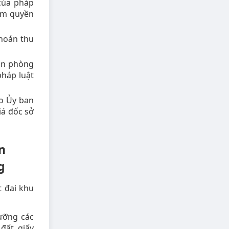
của pháp
hẩm quyền
khoản thu
Văn phòng
pháp luật
do Ủy ban
iá đốc sở
n
g
t đai khu
ưỡng các
đất, giấy