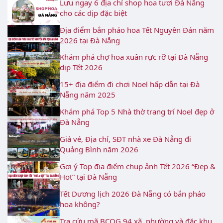
Lưu ngay 6 địa chỉ shop hoa tươi Đà Nẵng
cho các dịp đặc biệt
Địa điểm bắn pháo hoa Tết Nguyên Đán năm
2026 tại Đà Nẵng
Khám phá chợ hoa xuân rực rỡ tại Đà Nẵng
dịp Tết 2026
15+ địa điểm đi chơi Noel hấp dẫn tại Đà
Nẵng năm 2025
Khám phá Top 5 Nhà thờ trang trí Noel đẹp ở
Đà Nẵng
Giá vé, Địa chỉ, SĐT nhà xe Đà Nẵng đi
Quảng Bình năm 2026
Gợi ý Top địa điểm chụp ảnh Tết 2026 “Đẹp &
Hot” tại Đà Nẵng
Tết Dương lịch 2026 Đà Nẵng có bắn pháo
hoa không?
Tra cứu mã BCQG 94 xã, phường và đặc khu