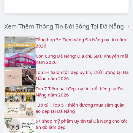
Xem Thêm Thông Tin Đời Sống Tại Đà Nẵng
Tổng hợp 5+ Tiệm vàng Đà Nẵng uy tín năm
2026
Con Cưng Đà Nẵng: Địa chỉ, SĐT, Khuyến mãi
năm 2026
Top 5+ Salon tóc đẹp uy tín, chất lượng tại Đà
Nẵng năm 2026
Top 7 Tiệm nail đẹp, uy tín, nổi tiếng tại Đà
Nẵng năm 2026
"Bỏ túi" Top 5+ thiên đường mua sắm quần
áo đẹp tại Đà Nẵng
5+ shop mỹ phẩm uy tín tại Đà Nẵng cho các
tín đồ làm đẹp