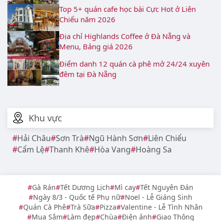
Top 5+ quán cafe học bài Cực Hot ở Liên
Chiểu năm 2026
Địa chỉ Highlands Coffee ở Đà Nẵng và
Menu, Bảng giá 2026
Điểm danh 12 quán cà phê mở 24/24 xuyên
đêm tại Đà Nẵng
Khu vực
Hải Châu
Sơn Trà
Ngũ Hành Sơn
Liên Chiểu
Cẩm Lệ
Thanh Khê
Hòa Vang
Hoàng Sa
Gà Rán
Tết Dương Lịch
Mì cay
Tết Nguyên Đán
Ngày 8/3 - Quốc tế Phụ nữ
Noel - Lễ Giáng Sinh
Quán Cà Phê
Trà Sữa
Pizza
Valentine - Lễ Tình Nhân
Mua Sắm
Làm đẹp
Chùa
Điện ảnh
Giao Thông