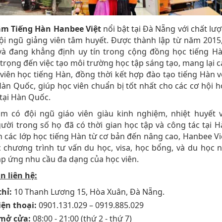
âm Tiếng Hàn Hanbee Việt
nổi bật tại Đà Nẵng với chất lư
ội ngũ giảng viên tâm huyết. Được thành lập từ năm 201
 và đang khẳng định uy tín trong cộng đồng học tiếng Hà
trọng đến việc tạo môi trường học tập sáng tạo, mang lại
viên học tiếng Hàn, đồng thời kết hợp đào tạo tiếng Hàn v
àn Quốc, giúp học viên chuẩn bị tốt nhất cho các cơ hội h
 tại Hàn Quốc.
âm có đội ngũ giáo viên giàu kinh nghiệm, nhiệt huyết v
ười trong số họ đã có thời gian học tập và công tác tại 
 các lớp học tiếng Hàn từ cơ bản đến nâng cao, Hanbee Vi
 chương trình tư vấn du học, visa, học bổng, và du học
p ứng nhu cầu đa dạng của học viên.
n liên hệ:
chỉ:
10 Thanh Lương 15, Hòa Xuân, Đà Nẵng.
iện thoại:
0901.131.029 – 0919.885.029
mở cửa:
08:00 - 21:00 (thứ 2 - thứ 7)