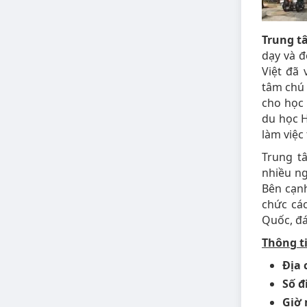
Trung t
dạy và đ
Việt đã
tâm chú 
cho học 
du học H
làm việc
Trung t
nhiều ng
Bên cạnh
chức các
Quốc, đá
Thông ti
Địa 
Số đ
Giờ 