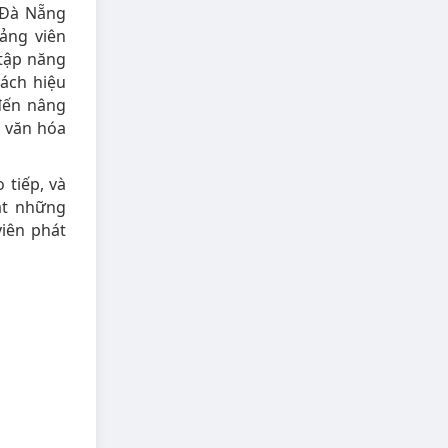
 Đà Nẵng
ảng viên
 tập năng
cách hiệu
 đến nâng
ề văn hóa
 tiếp, và
ật những
viên phát