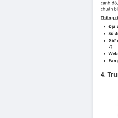
cạnh đó,
chuẩn bị
Thông ti
Địa 
Số đ
Giờ 
7)
Webs
Fan
4. Tr