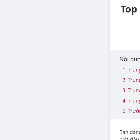
Top
Nội dun
1. Trun
2. Tru
3. Trun
4. Trun
5. Trư
Bạn đan
biết đâ