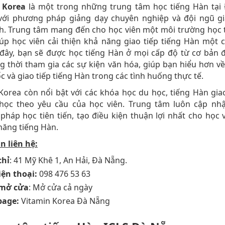
 Korea
là một trong những trung tâm học tiếng Hàn tại
 với phương pháp giảng dạy chuyên nghiệp và đội ngũ gi
nh. Trung tâm mang đến cho học viên một môi trường học
úp học viên cải thiện khả năng giao tiếp tiếng Hàn một 
 đây, bạn sẽ được học tiếng Hàn ở mọi cấp độ từ cơ bản
g thời tham gia các sự kiện văn hóa, giúp bạn hiểu hơn v
 và giao tiếp tiếng Hàn trong các tình huống thực tế.
Korea còn nổi bật với các khóa học du học, tiếng Hàn giao
 học theo yêu cầu của học viên. Trung tâm luôn cập nh
háp học tiên tiến, tạo điều kiện thuận lợi nhất cho học 
 năng tiếng Hàn.
n liên hệ:
chỉ
: 41 Mỹ Khê 1, An Hải, Đà Nẵng.
iện thoại:
098 476 53 63
 mở cửa
: Mở cửa cả ngày
page:
Vitamin Korea Đà Nẵng