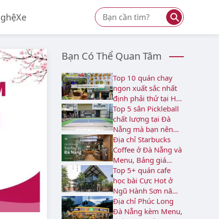
⚲
Nghệ
Xe
Bạn Có Thể Quan Tâm
Top 10 quán chay
ngon xuất sắc nhất
định phải thử tại Hải
Châu
Top 5 sân Pickleball
chất lượng tại Đà
Nẵng mà bạn nên
biết
Địa chỉ Starbucks
Coffee ở Đà Nẵng và
Menu, Bảng giá
2026
Top 5+ quán cafe
học bài Cực Hot ở
Ngũ Hành Sơn năm
2026
Địa chỉ Phúc Long
Đà Nẵng kèm Menu,