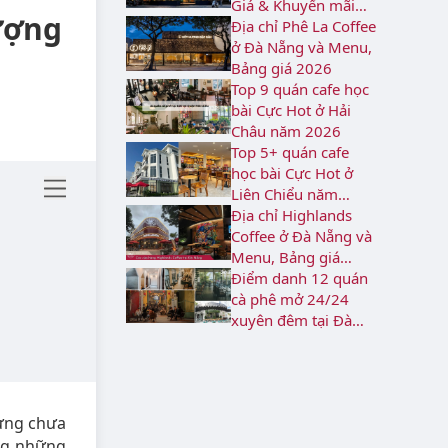
Giá & Khuyến mãi
ượng
2026
Địa chỉ Phê La Coffee
ở Đà Nẵng và Menu,
Bảng giá 2026
Top 9 quán cafe học
bài Cực Hot ở Hải
Châu năm 2026
Top 5+ quán cafe
học bài Cực Hot ở
Liên Chiểu năm
2026
Địa chỉ Highlands
Coffee ở Đà Nẵng và
Menu, Bảng giá
2026
Điểm danh 12 quán
cà phê mở 24/24
xuyên đêm tại Đà
Nẵng
ng chưa
ng những