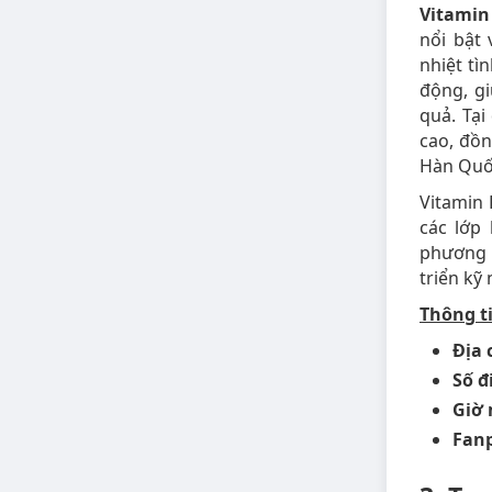
Vitamin
nổi bật
nhiệt tì
động, gi
quả. Tại
cao, đồn
Hàn Quốc
Vitamin 
các lớp
phương p
triển kỹ
Thông ti
Địa 
Số đ
Giờ
Fan