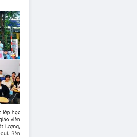
c lớp học
giáo viên
t lượng,
oul. Bên