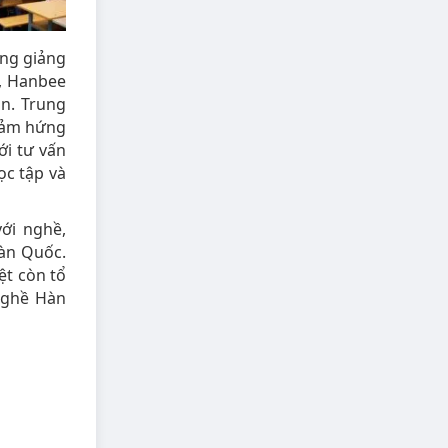
ợng giảng
5, Hanbee
n. Trung
 cảm hứng
ới tư vấn
ọc tập và
ới nghề,
Hàn Quốc.
ệt còn tổ
 nghề Hàn