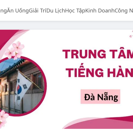
ống
Ăn Uống
Giải Trí
Du Lịch
Học Tập
Kinh Doanh
Công 