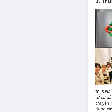
3. Tr
ICLS Đà
từ cơ bả
chuyên 
được xâ