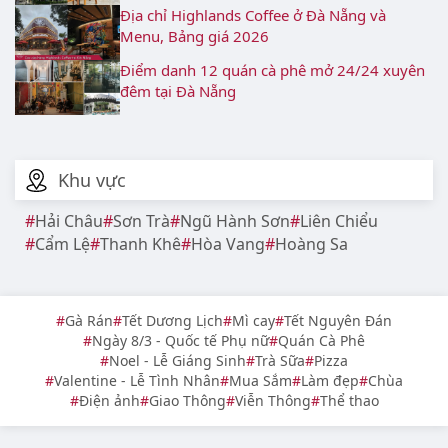
Địa chỉ Highlands Coffee ở Đà Nẵng và
Menu, Bảng giá 2026
Điểm danh 12 quán cà phê mở 24/24 xuyên
đêm tại Đà Nẵng
Khu vực
Hải Châu
Sơn Trà
Ngũ Hành Sơn
Liên Chiểu
Cẩm Lệ
Thanh Khê
Hòa Vang
Hoàng Sa
Gà Rán
Tết Dương Lịch
Mì cay
Tết Nguyên Đán
Ngày 8/3 - Quốc tế Phụ nữ
Quán Cà Phê
Noel - Lễ Giáng Sinh
Trà Sữa
Pizza
Valentine - Lễ Tình Nhân
Mua Sắm
Làm đẹp
Chùa
Điện ảnh
Giao Thông
Viễn Thông
Thể thao