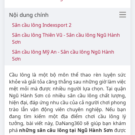
Nội dung chính
Sân cầu lông Indexsport 2
Sân cầu lông Thiên Vũ - Sân cầu lông Ngũ Hành
Sơn
Sân cầu lông Mỹ An - Sân cầu lông Ngũ Hành
Sơn
Cầu lông là một bộ môn thể thao rèn luyện sức
khỏe và giải tỏa căng thẳng sau những giờ làm việc
mệt mỏi mà được nhiều người lựa chọn. Tại quận
Ngũ Hành Sơn có nhiều sân cầu lông chất lượng,
hiện đại, đáp ứng nhu cầu của cả người chơi phong
trào lẫn vận động viên chuyên nghiệp. Nếu bạn
đang tìm kiếm một địa điểm chơi cầu lông lý
tưởng, bài viết này, DaNang360 sẽ giúp bạn khám
phá
những sân câu lông tại Ngũ Hành Sơn
được