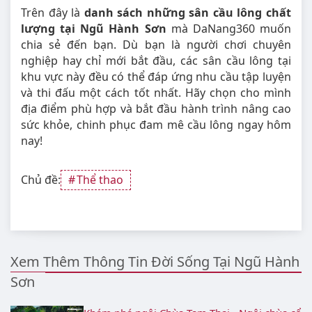
Trên đây là
danh sách những sân cầu lông chất
lượng tại Ngũ Hành Sơn
mà DaNang360 muốn
chia sẻ đến bạn. Dù bạn là người chơi chuyên
nghiệp hay chỉ mới bắt đầu, các sân cầu lông tại
khu vực này đều có thể đáp ứng nhu cầu tập luyện
và thi đấu một cách tốt nhất. Hãy chọn cho mình
địa điểm phù hợp và bắt đầu hành trình nâng cao
sức khỏe, chinh phục đam mê cầu lông ngay hôm
nay!
Chủ đề:
Thể thao
Xem Thêm Thông Tin Đời Sống Tại Ngũ Hành
Sơn