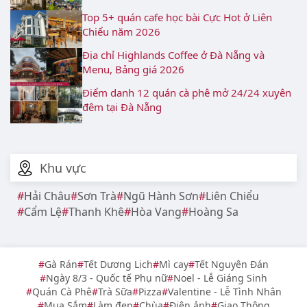
Top 5+ quán cafe học bài Cực Hot ở Liên
Chiểu năm 2026
Địa chỉ Highlands Coffee ở Đà Nẵng và
Menu, Bảng giá 2026
Điểm danh 12 quán cà phê mở 24/24 xuyên
đêm tại Đà Nẵng
Khu vực
Hải Châu
Sơn Trà
Ngũ Hành Sơn
Liên Chiểu
Cẩm Lệ
Thanh Khê
Hòa Vang
Hoàng Sa
Gà Rán
Tết Dương Lịch
Mì cay
Tết Nguyên Đán
Ngày 8/3 - Quốc tế Phụ nữ
Noel - Lễ Giáng Sinh
Quán Cà Phê
Trà Sữa
Pizza
Valentine - Lễ Tình Nhân
Mua Sắm
Làm đẹp
Chùa
Điện ảnh
Giao Thông