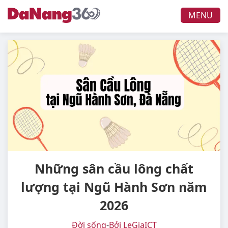
MENU
Những sân cầu lông chất
lượng tại Ngũ Hành Sơn năm
2026
Đời sống
-
Bởi LeGiaICT