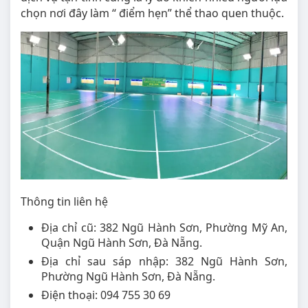
chọn nơi đây làm “ điểm hẹn” thể thao quen thuộc.
Thông tin liên hệ
Địa chỉ cũ: 382 Ngũ Hành Sơn, Phường Mỹ An,
Quận Ngũ Hành Sơn, Đà Nẵng.
Địa chỉ sau sáp nhập: 382 Ngũ Hành Sơn,
Phường Ngũ Hành Sơn, Đà Nẵng.
Điện thoại: 094 755 30 69