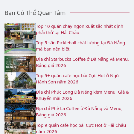
Bạn Có Thể Quan Tâm
Top 10 quán chay ngon xuất sắc nhất định
phải thử tại Hải Châu
Top 5 sân Pickleball chất lượng tại Đà Nẵng
mà bạn nên biết
Địa chỉ Starbucks Coffee ở Đà Nẵng và Menu,
Bảng giá 2026
Top 5+ quán cafe học bài Cực Hot ở Ngũ
Hành Sơn năm 2026
Địa chỉ Phúc Long Đà Nẵng kèm Menu, Giá &
Khuyến mãi 2026
Địa chỉ Phê La Coffee ở Đà Nẵng và Menu,
Bảng giá 2026
Top 9 quán cafe học bài Cực Hot ở Hải Châu
năm 2026