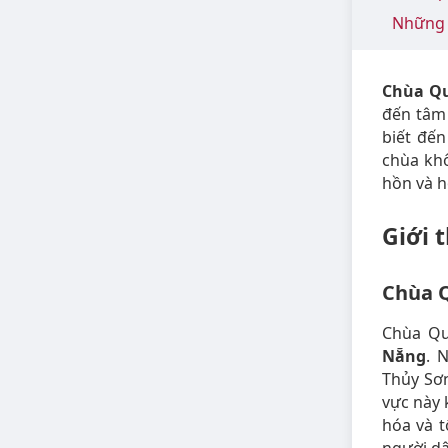
Những 
Chùa Q
đến tâm
biết đến
chùa khô
hồn và h
Giới 
Chùa 
Chùa Qu
Nẵng
. 
Thủy Sơ
vực này 
hóa và t