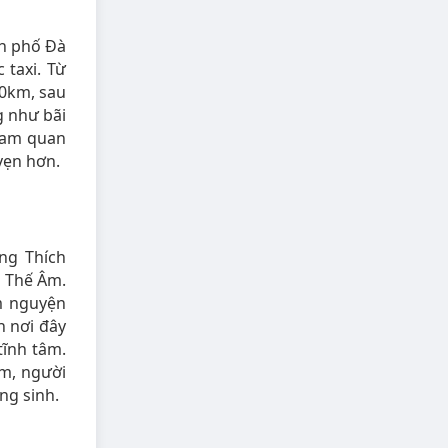
h phố Đà
 taxi. Từ
0km, sau
g như bãi
ham quan
vẹn hơn.
ng Thích
n Thế Âm.
m nguyện
n nơi đây
tĩnh tâm.
Âm, người
ng sinh.