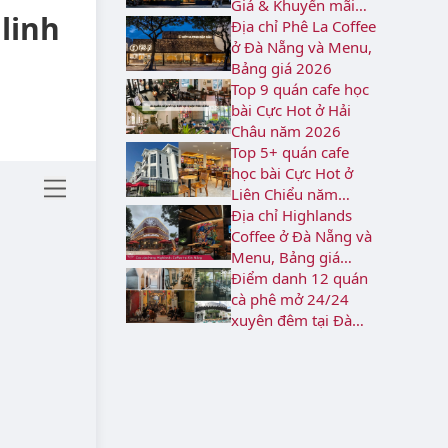
Giá & Khuyến mãi
linh
2026
Địa chỉ Phê La Coffee
ở Đà Nẵng và Menu,
Bảng giá 2026
Top 9 quán cafe học
bài Cực Hot ở Hải
Châu năm 2026
Top 5+ quán cafe
học bài Cực Hot ở
Liên Chiểu năm
2026
Địa chỉ Highlands
Coffee ở Đà Nẵng và
Menu, Bảng giá
2026
Điểm danh 12 quán
cà phê mở 24/24
xuyên đêm tại Đà
Nẵng