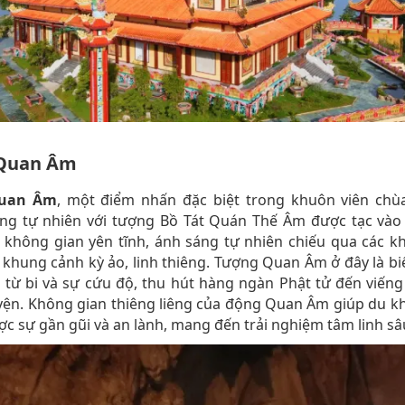
Quan Âm
uan Âm
, một điểm nhấn đặc biệt trong khuôn viên chùa
ng tự nhiên với tượng Bồ Tát Quán Thế Âm được tạc vào 
không gian yên tĩnh, ánh sáng tự nhiên chiếu qua các k
khung cảnh kỳ ảo, linh thiêng. Tượng Quan Âm ở đây là b
 từ bi và sự cứu độ, thu hút hàng ngàn Phật tử đến viến
yện. Không gian thiêng liêng của động Quan Âm giúp du k
c sự gần gũi và an lành, mang đến trải nghiệm tâm linh sâ