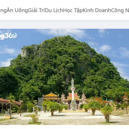
ống
Ăn Uống
Giải Trí
Du Lịch
Học Tập
Kinh Doanh
Công 