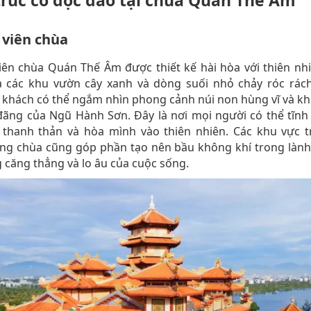
trúc cổ độc đáo tại chùa Quán Thế Âm
viên chùa
ên chùa Quán Thế Âm được thiết kế hài hòa với thiên nh
à các khu vườn cây xanh và dòng suối nhỏ chảy róc rách
 khách có thể ngắm nhìn phong cảnh núi non hùng vĩ và k
ãng của Ngũ Hành Sơn. Đây là nơi mọi người có thể tĩnh
 thanh thản và hòa mình vào thiên nhiên. Các khu vực t
ng chùa cũng góp phần tạo nên bầu không khí trong lành
 căng thẳng và lo âu của cuộc sống.