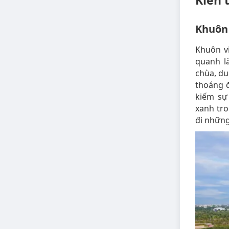
Kiến 
Khuôn 
Khuôn vi
quanh l
chùa, du
thoáng đ
kiếm sự
xanh tro
đi những