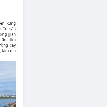
iên, xung
. Từ sân
hông gian
 tâm, tìm
rồng cây
, làm dịu