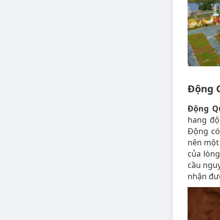
Động 
Động Q
hang độ
Động có 
nên một 
của lòng
cầu ngu
nhận đượ