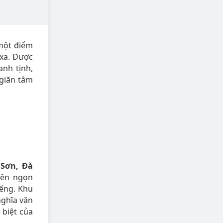
 một điểm
xa. Được
anh tịnh,
 giãn tâm
Sơn, Đà
rên ngọn
ếng. Khu
nghĩa văn
 biệt của