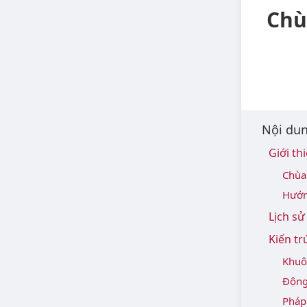
Chù
Nội dun
Giới t
Chùa
Hướn
Lịch s
Kiến tr
Khuô
Động
Pháp