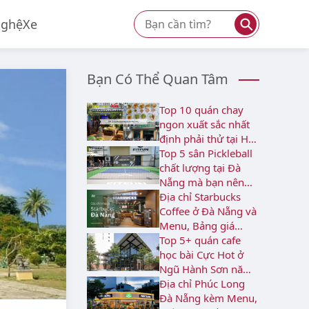
⚲
Nghệ
Xe
Bạn Có Thể Quan Tâm
Top 10 quán chay
ngon xuất sắc nhất
định phải thử tại Hải
Châu
Top 5 sân Pickleball
chất lượng tại Đà
Nẵng mà bạn nên
biết
Địa chỉ Starbucks
Coffee ở Đà Nẵng và
Menu, Bảng giá
2026
Top 5+ quán cafe
học bài Cực Hot ở
Ngũ Hành Sơn năm
2026
Địa chỉ Phúc Long
Đà Nẵng kèm Menu,