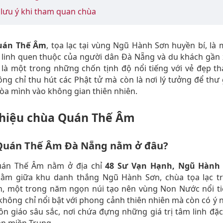
lưu ý khi tham quan chùa
uán Thế Âm
, tọa lạc tại vùng Ngũ Hành Sơn huyền bí, là
 linh quen thuộc của người dân Đà Nẵng và du khách gần 
 là một trong những chốn tịnh độ nổi tiếng với vẻ đẹp th
ng chỉ thu hút các Phật tử mà còn là nơi lý tưởng để thư
òa mình vào không gian thiên nhiên.
thiệu chùa Quán Thế Âm
Quán Thế Âm Đà Nẵng nằm ở đâu?
án Thế Âm nằm ở địa chỉ
48 Sư Vạn Hạnh, Ngũ Hành 
Nằm giữa khu danh thắng Ngũ Hành Sơn, chùa tọa lạc t
n, một trong năm ngọn núi tạo nên vùng Non Nước nổi ti
không chỉ nổi bật với phong cảnh thiên nhiên mà còn có ý 
ôn giáo sâu sắc, nơi chứa đựng những giá trị tâm linh đặc