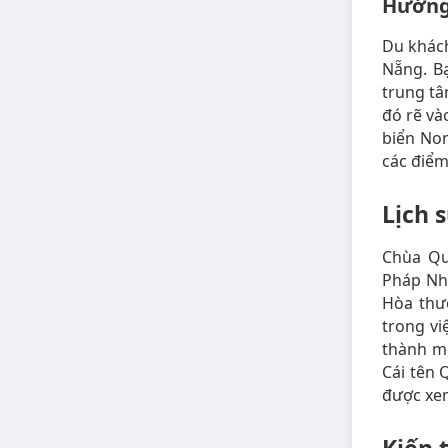
Hướng
Du khác
Nẵng. Bạ
trung t
đó rẽ và
biển No
các điểm
Lịch 
Chùa Qu
Pháp Nhã
Hòa thư
trong vi
thành mộ
Cái tên 
được xem