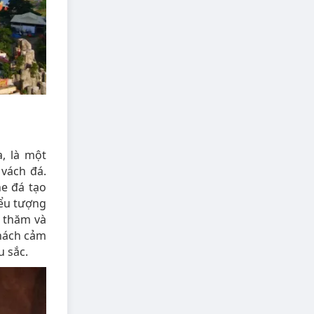
, là một
vách đá.
he đá tạo
iểu tượng
g thăm và
hách cảm
u sắc.