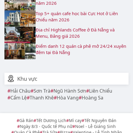
năm 2026
Top 5+ quán cafe học bài Cực Hot ở Liên
Chiểu năm 2026
Địa chỉ Highlands Coffee ở Đà Nẵng và
Menu, Bảng giá 2026
Điểm danh 12 quán cà phê mở 24/24 xuyên
đêm tại Đà Nẵng
Khu vực
Hải Châu
Sơn Trà
Ngũ Hành Sơn
Liên Chiểu
Cẩm Lệ
Thanh Khê
Hòa Vang
Hoàng Sa
Gà Rán
Tết Dương Lịch
Mì cay
Tết Nguyên Đán
Ngày 8/3 - Quốc tế Phụ nữ
Noel - Lễ Giáng Sinh
Quán Cà Phê
Trà Sữa
Pizza
Valentine - Lễ Tình Nhân