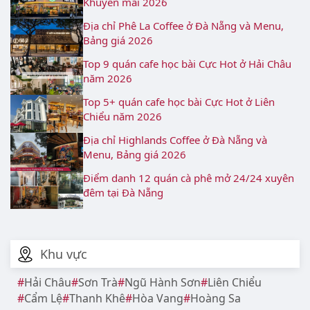
Khuyến mãi 2026
Địa chỉ Phê La Coffee ở Đà Nẵng và Menu,
Bảng giá 2026
Top 9 quán cafe học bài Cực Hot ở Hải Châu
năm 2026
Top 5+ quán cafe học bài Cực Hot ở Liên
Chiểu năm 2026
Địa chỉ Highlands Coffee ở Đà Nẵng và
Menu, Bảng giá 2026
Điểm danh 12 quán cà phê mở 24/24 xuyên
đêm tại Đà Nẵng
Khu vực
Hải Châu
Sơn Trà
Ngũ Hành Sơn
Liên Chiểu
Cẩm Lệ
Thanh Khê
Hòa Vang
Hoàng Sa