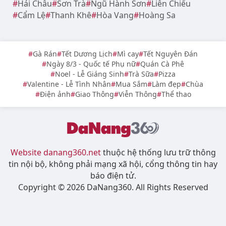
Hải Châu
Sơn Trà
Ngũ Hành Sơn
Liên Chiểu
Cẩm Lệ
Thanh Khê
Hòa Vang
Hoàng Sa
Gà Rán
Tết Dương Lịch
Mì cay
Tết Nguyên Đán
Ngày 8/3 - Quốc tế Phụ nữ
Quán Cà Phê
Noel - Lễ Giáng Sinh
Trà Sữa
Pizza
Valentine - Lễ Tình Nhân
Mua Sắm
Làm đẹp
Chùa
Điện ảnh
Giao Thông
Viễn Thông
Thể thao
Website danang360.net
thuộc hệ thống lưu trữ thông
tin nội bộ, không phải mạng xã hội, cổng thông tin hay
báo điện tử.
Copyright © 2026 DaNang360. All Rights Reserved
Ghé thăm các website khác cùng hệ thống