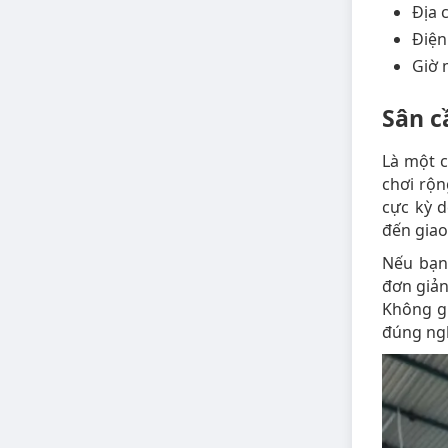
Địa 
Điện
Giờ 
Sân c
Là một c
chơi rộn
cực kỳ d
đến giao
Nếu bạn
đơn giản
Không gi
đúng ng