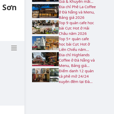
Giá & Khuyến mãi
i Sơn
2026
Địa chỉ Phê La Coffee
ở Đà Nẵng và Menu,
Bảng giá 2026
Top 9 quán cafe học
bài Cực Hot ở Hải
Châu năm 2026
Top 5+ quán cafe
học bài Cực Hot ở
Liên Chiểu năm
2026
Địa chỉ Highlands
Coffee ở Đà Nẵng và
Menu, Bảng giá
2026
Điểm danh 12 quán
cà phê mở 24/24
xuyên đêm tại Đà
Nẵng