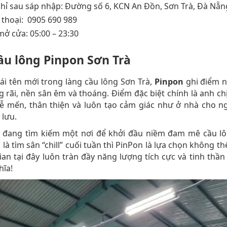
chỉ sau sáp nhập: Đường số 6, KCN An Đồn, Sơn Trà, Đà Nẵn
 thoại: 0905 690 989
mở cửa: 05:00 – 23:30
ầu lông Pinpon Sơn Trà
ái tên mới trong làng cầu lông Sơn Trà,
Pinpon
ghi điểm n
g rãi, nền sân êm và thoáng. Điểm đặc biệt chính là anh ch
ễ mến, thân thiện và luôn tạo cảm giác như ở nhà cho n
 lưu.
 đang tìm kiếm một nơi để khởi đầu niềm đam mê cầu lô
 là tìm sân “chill” cuối tuần thì PinPon là lựa chọn không th
an tại đây luôn tràn đầy năng lượng tích cực và tinh thần
hĩa!