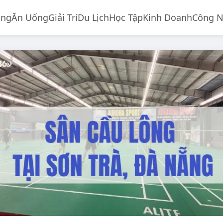
ống
Ăn Uống
Giải Trí
Du Lịch
Học Tập
Kinh Doanh
Công 