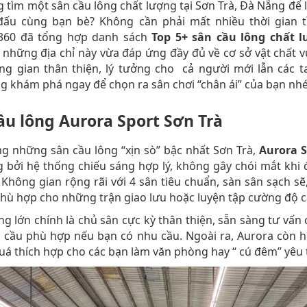
 tìm một sân cầu lông chất lượng tại Sơn Trà, Đà Nẵng để 
 đấu cùng bạn bè? Không cần phải mất nhiều thời gian t
60 đã tổng hợp danh sách
Top 5+ sân cầu lông chất l
, những địa chỉ này vừa đáp ứng đầy đủ về cơ sở vật chất
g gian thân thiện, lý tưởng cho cả người mới lẫn các t
g khám phá ngay để chọn ra sân chơi “chân ái” của bạn nhé
ầu lông Aurora Sport Sơn Trà
g những sân cầu lông “xịn sò” bậc nhất Sơn Trà,
Aurora S
 bởi hệ thống chiếu sáng hợp lý, không gây chói mắt khi
. Không gian rộng rãi với 4 sân tiêu chuẩn, sàn sân sạch s
 phù hợp cho những trận giao lưu hoặc luyện tập cường độ c
g lớn chính là chủ sân cực kỳ thân thiện, sẵn sàng tư vấn
 cầu phù hợp nếu bạn có nhu cầu. Ngoài ra, Aurora còn h
uá thích hợp cho các bạn làm văn phòng hay “ cú đêm” yêu 