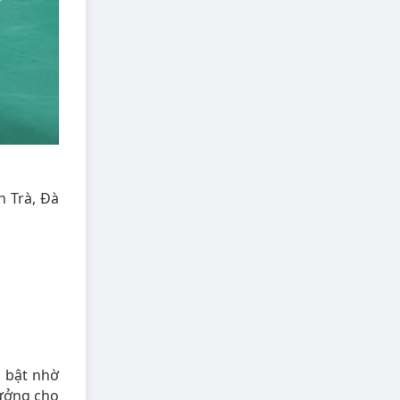
n Trà, Đà
i bật nhờ
hưởng cho