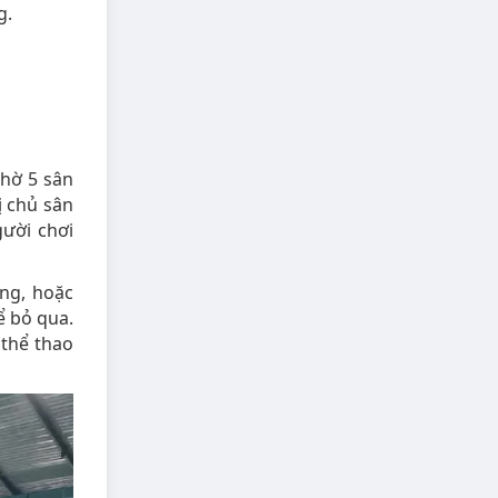
g.
hờ 5 sân
ị chủ sân
gười chơi
ng, hoặc
ể bỏ qua.
 thể thao