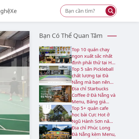
⚲
Nghệ
Xe
Bạn Có Thể Quan Tâm
Top 10 quán chay
ngon xuất sắc nhất
định phải thử tại Hải
Châu
Top 5 sân Pickleball
chất lượng tại Đà
Nẵng mà bạn nên
biết
Địa chỉ Starbucks
Coffee ở Đà Nẵng và
Menu, Bảng giá
2026
Top 5+ quán cafe
học bài Cực Hot ở
Ngũ Hành Sơn năm
2026
Địa chỉ Phúc Long
Đà Nẵng kèm Menu,