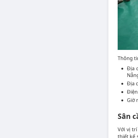
Thông ti
Địa 
Nẵng
Địa 
Điện
Giờ 
Sân c
Với vị t
thiết kế