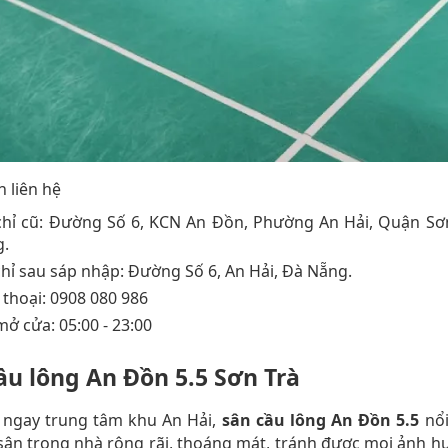
n liên hệ
chỉ cũ: Đường Số 6, KCN An Đồn, Phường An Hải, Quận Sơ
.
chỉ sau sáp nhập: Đường Số 6, An Hải, Đà Nẵng.
 thoại: 0908 080 986
mở cửa: 05:00 - 23:00
ầu lông An Đồn 5.5 Sơn Trà
rí ngay trung tâm khu An Hải,
sân cầu lông An Đồn 5.5
nổ
 sân trong nhà rộng rãi, thoáng mát, tránh được mọi ảnh 