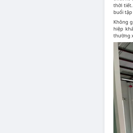
thời tiế
buổi tập
Không gi
hiệp kh
thường x