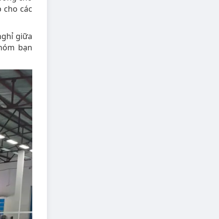
p cho các
nghỉ giữa
nhóm bạn