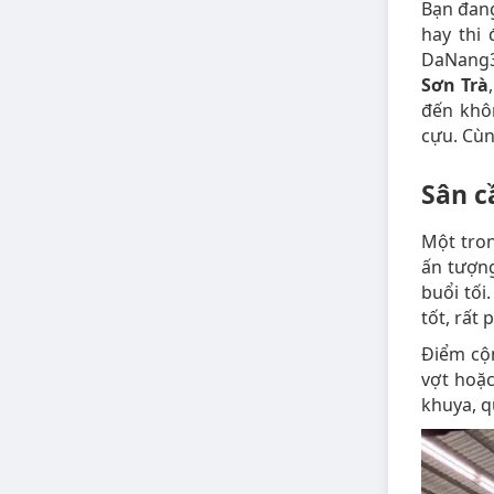
Bạn đang
hay thi
DaNang3
Sơn Trà
đến khôn
cựu. Cùn
Sân c
Một tron
ấn tượng
buổi tối
tốt, rất
Điểm cộn
vợt hoặc
khuya, q