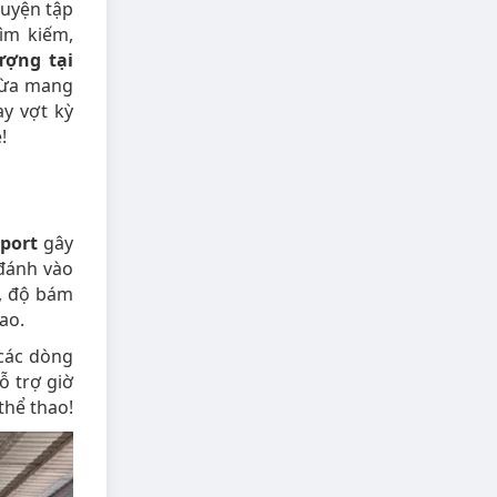
luyện tập
ìm kiếm,
ượng tại
 vừa mang
ay vợt kỳ
!
port
gây
 đánh vào
ẽ, độ bám
ao.
 các dòng
ỗ trợ giờ
thể thao!