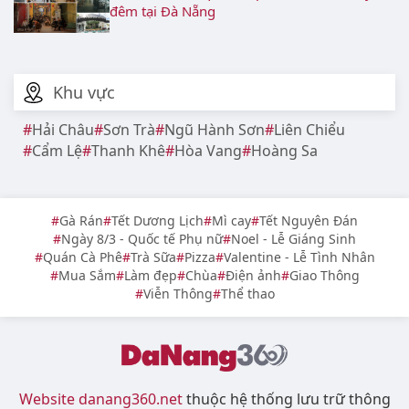
đêm tại Đà Nẵng
Khu vực
Hải Châu
Sơn Trà
Ngũ Hành Sơn
Liên Chiểu
Cẩm Lệ
Thanh Khê
Hòa Vang
Hoàng Sa
Gà Rán
Tết Dương Lịch
Mì cay
Tết Nguyên Đán
Ngày 8/3 - Quốc tế Phụ nữ
Noel - Lễ Giáng Sinh
Quán Cà Phê
Trà Sữa
Pizza
Valentine - Lễ Tình Nhân
Mua Sắm
Làm đẹp
Chùa
Điện ảnh
Giao Thông
Viễn Thông
Thể thao
Website danang360.net
thuộc hệ thống lưu trữ thông